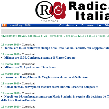
ven 07 ago. 2026
Chi siamo
Documenti
Di
412 elementi trovati, pagina 12 di 21
prima
prec.
7
8
9
10
11
12
13
14
15
16
17
succ.
u
12 marzo 2010
-
Comunicati
•
Torino, ore 11,30: conferenza stampa della Lista Bonino-Pannella, con Cappato e Me
12 marzo 2010
-
Comunicati
•
Milano: ore 16.30, Conferenza stampa di Marco Cappato
12 marzo 2010
-
Comunicati
•
Milano: ore 20, Aperitivo con Tinto Brass
12 marzo 2010
-
Comunicati
•
Firenze: ore 11.45, Alfonso De Virgiliis visita al carcere di Sollicciano
12 marzo 2010
-
Comunicati
•
Roma: ore 9.30, convegno su mobilità sostenibile con Elisabetta Zamparutti
12 marzo 2010
-
Comunicati
•
Napoli: ore 16, conferenza stampa con Mario Staderini in seguito alla decisione del T
della Lista Bonino-Pannella
12 marzo 2010
-
Comunicati