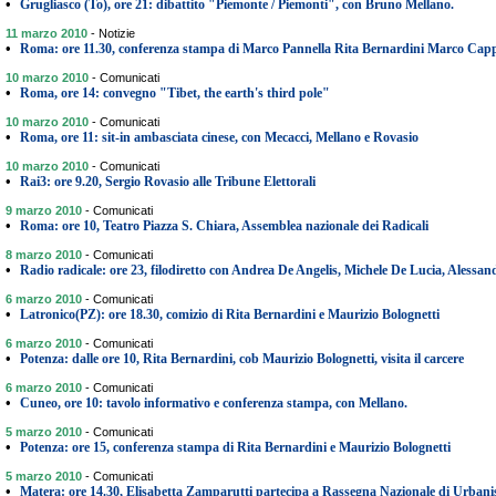
•
Grugliasco (To), ore 21: dibattito "Piemonte / Piemonti", con Bruno Mellano.
11 marzo 2010
-
Notizie
•
Roma: ore 11.30, conferenza stampa di Marco Pannella Rita Bernardini Marco Capp
10 marzo 2010
-
Comunicati
•
Roma, ore 14: convegno "Tibet, the earth's third pole"
10 marzo 2010
-
Comunicati
•
Roma, ore 11: sit-in ambasciata cinese, con Mecacci, Mellano e Rovasio
10 marzo 2010
-
Comunicati
•
Rai3: ore 9.20, Sergio Rovasio alle Tribune Elettorali
9 marzo 2010
-
Comunicati
•
Roma: ore 10, Teatro Piazza S. Chiara, Assemblea nazionale dei Radicali
8 marzo 2010
-
Comunicati
•
Radio radicale: ore 23, filodiretto con Andrea De Angelis, Michele De Lucia, Alessan
6 marzo 2010
-
Comunicati
•
Latronico(PZ): ore 18.30, comizio di Rita Bernardini e Maurizio Bolognetti
6 marzo 2010
-
Comunicati
•
Potenza: dalle ore 10, Rita Bernardini, cob Maurizio Bolognetti, visita il carcere
6 marzo 2010
-
Comunicati
•
Cuneo, ore 10: tavolo informativo e conferenza stampa, con Mellano.
5 marzo 2010
-
Comunicati
•
Potenza: ore 15, conferenza stampa di Rita Bernardini e Maurizio Bolognetti
5 marzo 2010
-
Comunicati
•
Matera: ore 14.30, Elisabetta Zamparutti partecipa a Rassegna Nazionale di Urban