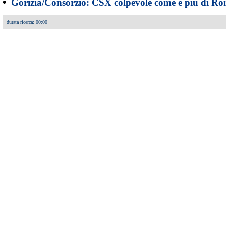
•
Gorizia/Consorzio: CSX colpevole come e più di Ro
durata ricerca: 00:00