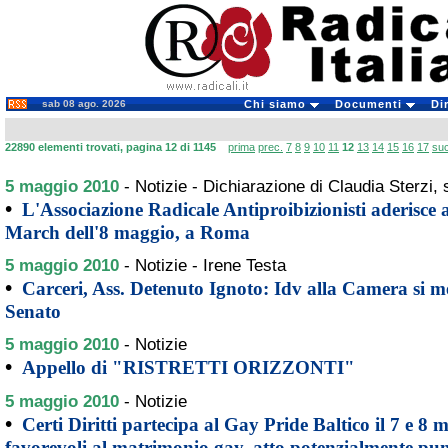
sab 08 ago. 2026
Chi siamo
Documenti
Di
22890 elementi trovati, pagina 12 di 1145
prima
prec.
7
8
9
10
11
12
13
14
15
16
17
su
5 maggio 2010
-
Notizie - Dichiarazione di Claudia Sterzi, s
•
L'Associazione Radicale Antiproibizionisti aderisce
March dell'8 maggio, a Roma
5 maggio 2010
-
Notizie - Irene Testa
•
Carceri, Ass. Detenuto Ignoto: Idv alla Camera si m
Senato
5 maggio 2010
-
Notizie
•
Appello di "RISTRETTI ORIZZONTI"
5 maggio 2010
-
Notizie
•
Certi Diritti partecipa al Gay Pride Baltico il 7 e 8 
favorevoli al matrimonio gay, atto potenzialmente puni