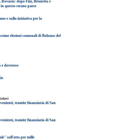
a, Rovasio: dopo Fini, Brunetta e
e in questo strano paese
no e sulla iniziativa per la
ssime elezioni comunali di Bolzano del
to e doveroso
zio
aliani
enienti, tramite finanziaria di San
enienti, tramite finanziaria di San
e'' sull'otto per mille