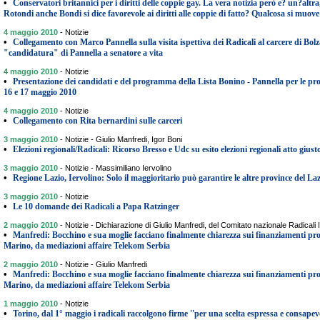
•
Conservatori britannici per i diritti delle coppie gay. La vera notizia però e? un?altr
Rotondi anche Bondi si dice favorevole ai diritti alle coppie di fatto? Qualcosa si muov
4 maggio 2010
-
Notizie
•
Collegamento con Marco Pannella sulla visita ispettiva dei Radicali al carcere di Bolza
"candidatura" di Pannella a senatore a vita
4 maggio 2010
-
Notizie
•
Presentazione dei candidati e del programma della Lista Bonino - Pannella per le pro
16 e 17 maggio 2010
4 maggio 2010
-
Notizie
•
Collegamento con Rita bernardini sulle carceri
3 maggio 2010
-
Notizie - Giulio Manfredi, Igor Boni
•
Elezioni regionali/Radicali: Ricorso Bresso e Udc su esito elezioni regionali atto gius
3 maggio 2010
-
Notizie - Massimiliano Iervolino
•
Regione Lazio, Iervolino: Solo il maggioritario può garantire le altre province del La
3 maggio 2010
-
Notizie
•
Le 10 domande dei Radicali a Papa Ratzinger
2 maggio 2010
-
Notizie - Dichiarazione di Giulio Manfredi, del Comitato nazionale Radicali It
•
Manfredi: Bocchino e sua moglie facciano finalmente chiarezza sui finanziamenti prov
Marino, da mediazioni affaire Telekom Serbia
2 maggio 2010
-
Notizie - Giulio Manfredi
•
Manfredi: Bocchino e sua moglie facciano finalmente chiarezza sui finanziamenti prov
Marino, da mediazioni affaire Telekom Serbia
1 maggio 2010
-
Notizie
•
Torino, dal 1° maggio i radicali raccolgono firme ''per una scelta espressa e consapevol