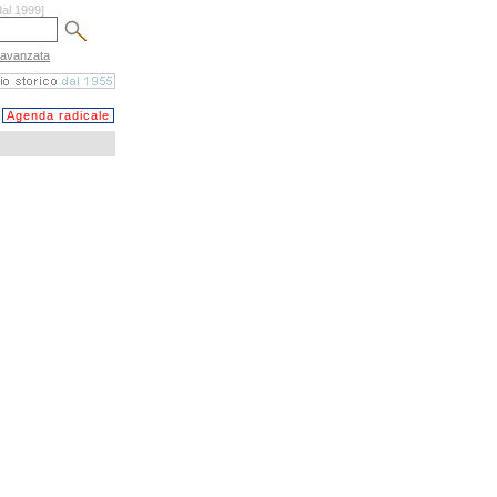
dal 1999]
 avanzata
Agenda radicale