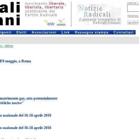
cerca
[
ricerca
rigenti
Eletti
Associazioni
Link
Rassegna stampa
Contattaci
cc.
ultima
ell'8 maggio, a Roma
al matrimonio gay, atto potenzialmente
ubbliche nocive"
ato nazionale del 16-18 aprile 2010
ato nazionale del 16-18 aprile 2010