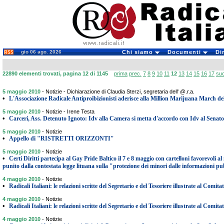
gio 06 ago. 2026
Chi siamo
Documenti
Di
22890 elementi trovati, pagina 12 di 1145
prima
prec.
7
8
9
10
11
12
13
14
15
16
17
su
5 maggio 2010
-
Notizie - Dichiarazione di Claudia Sterzi, segretaria dell' @.r.a.
•
L'Associazione Radicale Antiproibizionisti aderisce alla Million Marijuana March d
5 maggio 2010
-
Notizie - Irene Testa
•
Carceri, Ass. Detenuto Ignoto: Idv alla Camera si metta d'accordo con Idv al Senato
5 maggio 2010
-
Notizie
•
Appello di "RISTRETTI ORIZZONTI"
5 maggio 2010
-
Notizie
•
Certi Diritti partecipa al Gay Pride Baltico il 7 e 8 maggio con cartelloni favorevoli 
punito dalla contestata legge lituana sulla "protezione dei minori dalle informazioni p
4 maggio 2010
-
Notizie
•
Radicali Italiani: le relazioni scritte del Segretario e del Tesoriere illustrate al Comit
4 maggio 2010
-
Notizie
•
Radicali Italiani: le relazioni scritte del Segretario e del Tesoriere illustrate al Comit
4 maggio 2010
-
Notizie