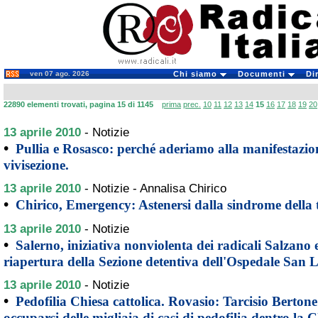
ven 07 ago. 2026
Chi siamo
Documenti
Di
22890 elementi trovati, pagina 15 di 1145
prima
prec.
10
11
12
13
14
15
16
17
18
19
20
13 aprile 2010
-
Notizie
•
Pullia e Rosasco: perché aderiamo alla manifestazion
vivisezione.
13 aprile 2010
-
Notizie - Annalisa Chirico
•
Chirico, Emergency: Astenersi dalla sindrome della t
13 aprile 2010
-
Notizie
•
Salerno, iniziativa nonviolenta dei radicali Salzano
riapertura della Sezione detentiva dell'Ospedale San 
13 aprile 2010
-
Notizie
•
Pedofilia Chiesa cattolica. Rovasio: Tarcisio Berton
occuparsi delle migliaia di casi di pedofilia dentro la 