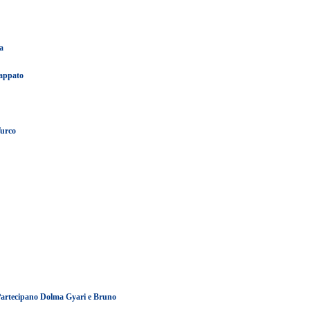
a
Cappato
Turco
. Partecipano Dolma Gyari e Bruno