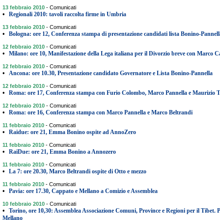
13 febbraio 2010
-
Comunicati
•
Regionali 2010: tavoli raccolta firme in Umbria
13 febbraio 2010
-
Comunicati
•
Bologna: ore 12, Conferenza stampa di presentazione candidati lista Bonino-Pannell
12 febbraio 2010
-
Comunicati
•
Milano: ore 10, Manifestazione della Lega italiana per il Divorzio breve con Marco 
12 febbraio 2010
-
Comunicati
•
Ancona: ore 10.30, Presentazione candidato Governatore e Lista Bonino-Pannella
12 febbraio 2010
-
Comunicati
•
Roma: ore 17, Conferenza stampa con Furio Colombo, Marco Pannella e Maurizio 
12 febbraio 2010
-
Comunicati
•
Roma: ore 16, Conferenza stampa con Marco Pannella e Marco Beltrandi
11 febbraio 2010
-
Comunicati
•
Raidue: ore 21, Emma Bonino ospite ad AnnoZero
11 febbraio 2010
-
Comunicati
•
RaiDue: ore 21, Emma Bonino a Annozero
11 febbraio 2010
-
Comunicati
•
La 7: ore 20.30, Marco Beltrandi ospite di Otto e mezzo
11 febbraio 2010
-
Comunicati
•
Pavia: ore 17.30, Cappato e Mellano a Comizio e Assemblea
10 febbraio 2010
-
Comunicati
•
Torino, ore 10,30: Assemblea Associazione Comuni, Province e Regioni per il Tibet
Mellano