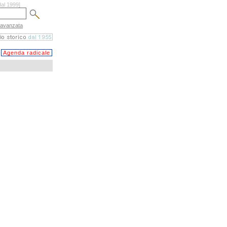
dal 1999]
 avanzata
Agenda radicale