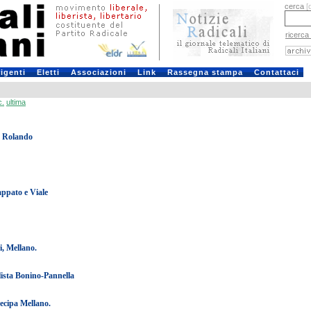
cerca
[
ricerca
rigenti
Eletti
Associazioni
Link
Rassegna stampa
Contattaci
c.
ultima
o Rolando
appato e Viale
i, Mellano.
lista Bonino-Pannella
tecipa Mellano.