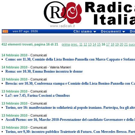
ven 07 ago. 2026
Chi siamo
Documenti
Di
412 elementi trovati, pagina 16 di 21
prima
prec.
11
12
13
14
15
16
17
18
19
20
21
suc
14 febbraio 2010
-
Comunicati
•
Como: ore 11.30, Comizio della Lista Bonino-Pannella con Marco Cappato e Stefan
14 febbraio 2010
-
Comunicati - Valeria Manieri
•
Roma: ore 10.30, Emma Bonino incontra le donne
13 febbraio 2010
-
Comunicati
•
Brescia: ore 10.30, Conferenza stampa e Comizio della Lista Bonino-Pannella con C
13 febbraio 2010
-
Comunicati
•
La7: ore 7.45, Farina Coscioni a Omnibus
13 febbraio 2010
-
Comunicati
•
Torino, ore 16: manifestazione in solidarietà al popolo iraniano. Partecipa, fra gli altr
13 febbraio 2010
-
Comunicati
•
Ascoli Piceno: ore 16, Marche 2010-Presentazione del candidato Governatore e della 
13 febbraio 2010
-
Comunicati
•
Torino, ore 9,30: incontro pubblico Traiettorie di Futuro. Con Mercedes Bresso. Par