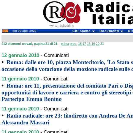
gio 06 ago. 2026
Chi siamo
Documenti
Di
412 elementi trovati, pagina 21 di 21
prima
prec.
16
17
18
19
20
21
12 gennaio 2010
-
Comunicati
•
Roma: dalle ore 10, piazza Montecitorio, 'Lo Stato si 
occasione della votazione della mozione radicale sulle 
11 gennaio 2010
-
Comunicati
•
Roma: ore 11, presentazione del comitato Pari o Disp
opportunità di lavoro e carriera e contro gli stereotipi
Partecipa Emma Bonino
11 gennaio 2010
-
Comunicati
•
Radio radicale: ore 23: filodiretto con Andrea De An
Alessandro Massari
11 gennaio 2010
-
Comunicati