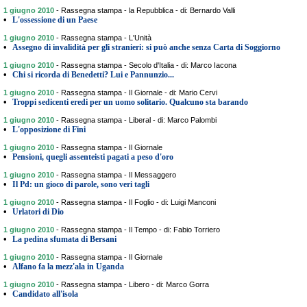
1 giugno 2010
-
Rassegna stampa - la Repubblica - di: Bernardo Valli
•
L'ossessione di un Paese
1 giugno 2010
-
Rassegna stampa - L'Unità
•
Assegno di invalidità per gli stranieri: si può anche senza Carta di Soggiorno
1 giugno 2010
-
Rassegna stampa - Secolo d'Italia - di: Marco Iacona
•
Chi si ricorda di Benedetti? Lui e Pannunzio...
1 giugno 2010
-
Rassegna stampa - Il Giornale - di: Mario Cervi
•
Troppi sedicenti eredi per un uomo solitario. Qualcuno sta barando
1 giugno 2010
-
Rassegna stampa - Liberal - di: Marco Palombi
•
L'opposizione di Fini
1 giugno 2010
-
Rassegna stampa - Il Giornale
•
Pensioni, quegli assenteisti pagati a peso d'oro
1 giugno 2010
-
Rassegna stampa - Il Messaggero
•
Il Pd: un gioco di parole, sono veri tagli
1 giugno 2010
-
Rassegna stampa - Il Foglio - di: Luigi Manconi
•
Urlatori di Dio
1 giugno 2010
-
Rassegna stampa - Il Tempo - di: Fabio Torriero
•
La pedina sfumata di Bersani
1 giugno 2010
-
Rassegna stampa - Il Giornale
•
Alfano fa la mezz'ala in Uganda
1 giugno 2010
-
Rassegna stampa - Libero - di: Marco Gorra
•
Candidato all'isola