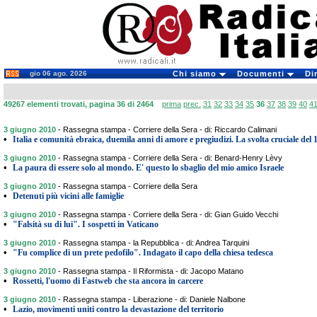
gio 06 ago. 2026
Chi siamo
Documenti
Di
49267 elementi trovati, pagina 36 di 2464
prima
prec.
31
32
33
34
35
36
37
38
39
40
4
3 giugno 2010
-
Rassegna stampa - Corriere della Sera - di: Riccardo Calimani
•
Italia e comunità ebraica, duemila anni di amore e pregiudizi. La svolta cruciale del 
3 giugno 2010
-
Rassegna stampa - Corriere della Sera - di: Benard-Henry Lèvy
•
La paura di essere solo al mondo. E' questo lo sbaglio del mio amico Israele
3 giugno 2010
-
Rassegna stampa - Corriere della Sera
•
Detenuti più vicini alle famiglie
3 giugno 2010
-
Rassegna stampa - Corriere della Sera - di: Gian Guido Vecchi
•
"Falsità su di lui". I sospetti in Vaticano
3 giugno 2010
-
Rassegna stampa - la Repubblica - di: Andrea Tarquini
•
"Fu complice di un prete pedofilo". Indagato il capo della chiesa tedesca
3 giugno 2010
-
Rassegna stampa - Il Riformista - di: Jacopo Matano
•
Rossetti, l'uomo di Fastweb che sta ancora in carcere
3 giugno 2010
-
Rassegna stampa - Liberazione - di: Daniele Nalbone
•
Lazio, movimenti uniti contro la devastazione del territorio