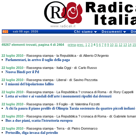
sab 08 ago. 2026
Chi siamo
Documenti
Di
49267 elementi trovati, pagina 4 di 2464
prima
prec.
1
2
3
4
5
6
7
8
9
10
11
12
13
14
15
22 luglio 2010
-
Rassegna stampa - la Repubblica - di: Alberto D'Argenio
•
Parlamentari, in arrivo il taglio della paga
22 luglio 2010
-
Rassegna stampa - Italia Oggi - di: Carlo Russo
•
Nuova Bindi per il Pd
22 luglio 2010
-
Rassegna stampa - Liberal - di: Savino Pezzotta
•
I miasmi del bipolarismo fallito
22 luglio 2010
-
Rassegna stampa - La Repubblica ? cronaca di Roma - di: Rory Cappelli
•
Lotta ai writer e ai vandali dell'arte i monumenti ripuliti dai detenuti
22 luglio 2010
-
Rassegna stampa - Il Foglio - di: Valentina Fizzotti
•
A chi fa paura il piano prolife di Olimpia Tarzia sostenuto da quattro piccoli indiani
22 luglio 2010
-
Rassegna stampa - La Repubblica ? cronaca di Roma - di: Gabriele Isman
•
Bus a due piani, scatta l'istruttoria europea
22 luglio 2010
-
Rassegna stampa - Terra - di: Pietro Dommarco
•
Pertusillo, diga invasa dal petrolio