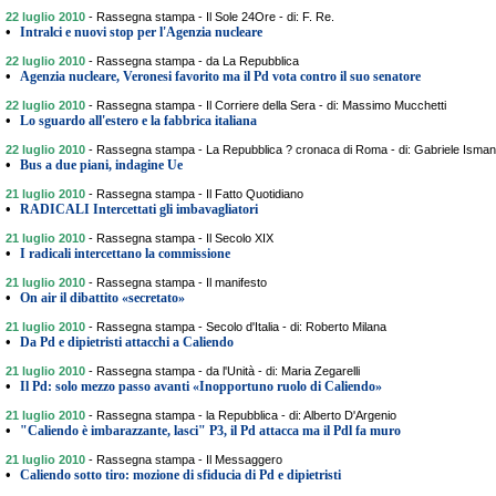
22 luglio 2010
-
Rassegna stampa - Il Sole 24Ore - di: F. Re.
•
Intralci e nuovi stop per l'Agenzia nucleare
22 luglio 2010
-
Rassegna stampa - da La Repubblica
•
Agenzia nucleare, Veronesi favorito ma il Pd vota contro il suo senatore
22 luglio 2010
-
Rassegna stampa - Il Corriere della Sera - di: Massimo Mucchetti
•
Lo sguardo all'estero e la fabbrica italiana
22 luglio 2010
-
Rassegna stampa - La Repubblica ? cronaca di Roma - di: Gabriele Isman
•
Bus a due piani, indagine Ue
21 luglio 2010
-
Rassegna stampa - Il Fatto Quotidiano
•
RADICALI Intercettati gli imbavagliatori
21 luglio 2010
-
Rassegna stampa - Il Secolo XIX
•
I radicali intercettano la commissione
21 luglio 2010
-
Rassegna stampa - Il manifesto
•
On air il dibattito «secretato»
21 luglio 2010
-
Rassegna stampa - Secolo d'Italia - di: Roberto Milana
•
Da Pd e dipietristi attacchi a Caliendo
21 luglio 2010
-
Rassegna stampa - da l'Unità - di: Maria Zegarelli
•
Il Pd: solo mezzo passo avanti «Inopportuno ruolo di Caliendo»
21 luglio 2010
-
Rassegna stampa - la Repubblica - di: Alberto D'Argenio
•
"Caliendo è imbarazzante, lasci" P3, il Pd attacca ma il Pdl fa muro
21 luglio 2010
-
Rassegna stampa - Il Messaggero
•
Caliendo sotto tiro: mozione di sfiducia di Pd e dipietristi