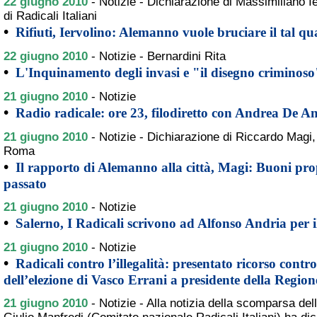
22 giugno 2010
-
Notizie - Dichiarazione di Massimiliano I
di Radicali Italiani
•
Rifiuti, Iervolino: Alemanno vuole bruciare il tal qu
22 giugno 2010
-
Notizie - Bernardini Rita
•
L'Inquinamento degli invasi e "il disegno criminoso
21 giugno 2010
-
Notizie
•
Radio radicale: ore 23, filodiretto con Andrea De A
21 giugno 2010
-
Notizie - Dichiarazione di Riccardo Magi, 
Roma
•
Il rapporto di Alemanno alla città, Magi: Buoni propo
passato
21 giugno 2010
-
Notizie
•
Salerno, I Radicali scrivono ad Alfonso Andria per
21 giugno 2010
-
Notizie
•
Radicali contro l’illegalità: presentato ricorso contr
dell’elezione di Vasco Errani a presidente della Regi
21 giugno 2010
-
Notizie - Alla notizia della scomparsa del