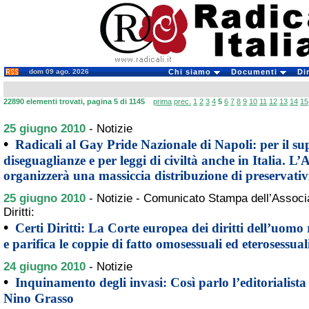
dom 09 ago. 2026
Chi siamo
Documenti
Di
22890 elementi trovati, pagina 5 di 1145
prima
prec.
1
2
3
4
5
6
7
8
9
10
11
12
13
14
15
25 giugno 2010
-
Notizie
•
Radicali al Gay Pride Nazionale di Napoli: per il s
diseguaglianze e per leggi di civiltà anche in Italia. L’
organizzerà una massiccia distribuzione di preservativ
25 giugno 2010
-
Notizie - Comunicato Stampa dell’Associ
Diritti:
•
Certi Diritti: La Corte europea dei diritti dell’uomo 
e parifica le coppie di fatto omosessuali ed eterosessual
24 giugno 2010
-
Notizie
•
Inquinamento degli invasi: Così parlo l’editorialist
Nino Grasso