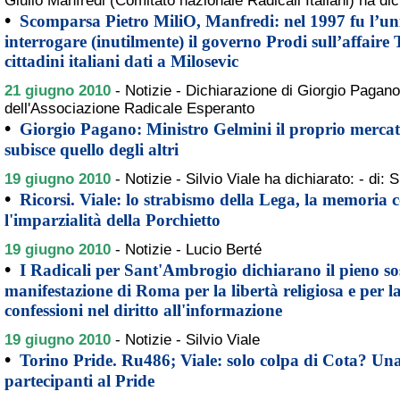
Giulio Manfredi (Comitato nazionale Radicali Italiani) ha dic
•
Scomparsa Pietro MiliO, Manfredi: nel 1997 fu l’un
interrogare (inutilmente) il governo Prodi sull’affaire
cittadini italiani dati a Milosevic
21 giugno 2010
-
Notizie - Dichiarazione di Giorgio Pagano
dell'Associazione Radicale Esperanto
•
Giorgio Pagano: Ministro Gelmini il proprio mercato 
subisce quello degli altri
19 giugno 2010
-
Notizie - Silvio Viale ha dichiarato: - di: S
•
Ricorsi. Viale: lo strabismo della Lega, la memoria 
l'imparzialità della Porchietto
19 giugno 2010
-
Notizie - Lucio Berté
•
I Radicali per Sant'Ambrogio dichiarano il pieno so
manifestazione di Roma per la libertà religiosa e per la 
confessioni nel diritto all'informazione
19 giugno 2010
-
Notizie - Silvio Viale
•
Torino Pride. Ru486; Viale: solo colpa di Cota? Una 
partecipanti al Pride