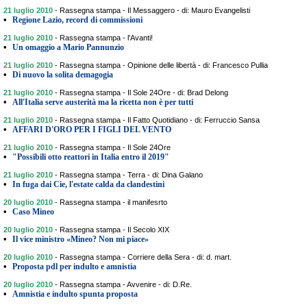
21 luglio 2010
-
Rassegna stampa - Il Messaggero - di: Mauro Evangelisti
•
Regione Lazio, record di commissioni
21 luglio 2010
-
Rassegna stampa - l'Avanti!
•
Un omaggio a Mario Pannunzio
21 luglio 2010
-
Rassegna stampa - Opinione delle libertà - di: Francesco Pullia
•
Di nuovo la solita demagogia
21 luglio 2010
-
Rassegna stampa - Il Sole 24Ore - di: Brad Delong
•
All'Italia serve austerità ma la ricetta non è per tutti
21 luglio 2010
-
Rassegna stampa - Il Fatto Quotidiano - di: Ferruccio Sansa
•
AFFARI D'ORO PER I FIGLI DEL VENTO
21 luglio 2010
-
Rassegna stampa - Il Sole 24Ore
•
"Possibili otto reattori in Italia entro il 2019"
21 luglio 2010
-
Rassegna stampa - Terra - di: Dina Galano
•
In fuga dai Cie, l'estate calda da clandestini
20 luglio 2010
-
Rassegna stampa - il manifesrto
•
Caso Mineo
20 luglio 2010
-
Rassegna stampa - Il Secolo XIX
•
Il vice ministro «Mineo? Non mi piace»
20 luglio 2010
-
Rassegna stampa - Corriere della Sera - di: d. mart.
•
Proposta pdl per indulto e amnistia
20 luglio 2010
-
Rassegna stampa - Avvenire - di: D.Re.
•
Amnistia e indulto spunta proposta