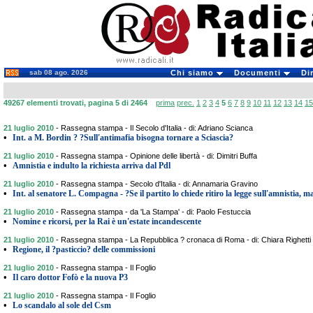
sab 08 ago. 2026
Chi siamo
Documenti
Di
49267 elementi trovati, pagina 5 di 2464
prima
prec.
1
2
3
4
5
6
7
8
9
10
11
12
13
14
15
21 luglio 2010
-
Rassegna stampa - Il Secolo d'Italia - di: Adriano Scianca
•
Int. a M. Bordin ? ?Sull'antimafia bisogna tornare a Sciascia?
21 luglio 2010
-
Rassegna stampa - Opinione delle libertà - di: Dimitri Buffa
•
Amnistia e indulto la richiesta arriva dal Pdl
21 luglio 2010
-
Rassegna stampa - Secolo d'Italia - di: Annamaria Gravino
•
Int. al senatore L. Compagna - ?Se il partito lo chiede ritiro la legge sull'amnistia, ma
21 luglio 2010
-
Rassegna stampa - da 'La Stampa' - di: Paolo Festuccia
•
Nomine e ricorsi, per la Rai è un'estate incandescente
21 luglio 2010
-
Rassegna stampa - La Repubblica ? cronaca di Roma - di: Chiara Righetti
•
Regione, il ?pasticcio? delle commissioni
21 luglio 2010
-
Rassegna stampa - Il Foglio
•
Il caro dottor Fofò e la nuova P3
21 luglio 2010
-
Rassegna stampa - Il Foglio
•
Lo scandalo al sole del Csm