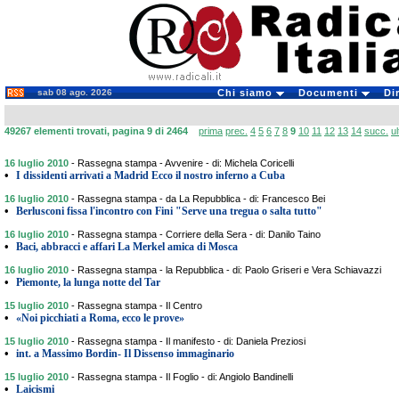
sab 08 ago. 2026
Chi siamo
Documenti
Di
49267 elementi trovati, pagina 9 di 2464
prima
prec.
4
5
6
7
8
9
10
11
12
13
14
succ.
u
16 luglio 2010
-
Rassegna stampa - Avvenire - di: Michela Coricelli
•
I dissidenti arrivati a Madrid Ecco il nostro inferno a Cuba
16 luglio 2010
-
Rassegna stampa - da La Repubblica - di: Francesco Bei
•
Berlusconi fissa l'incontro con Fini "Serve una tregua o salta tutto"
16 luglio 2010
-
Rassegna stampa - Corriere della Sera - di: Danilo Taino
•
Baci, abbracci e affari La Merkel amica di Mosca
16 luglio 2010
-
Rassegna stampa - la Repubblica - di: Paolo Griseri e Vera Schiavazzi
•
Piemonte, la lunga notte del Tar
15 luglio 2010
-
Rassegna stampa - Il Centro
•
«Noi picchiati a Roma, ecco le prove»
15 luglio 2010
-
Rassegna stampa - Il manifesto - di: Daniela Preziosi
•
int. a Massimo Bordin- Il Dissenso immaginario
15 luglio 2010
-
Rassegna stampa - Il Foglio - di: Angiolo Bandinelli
•
Laicismi