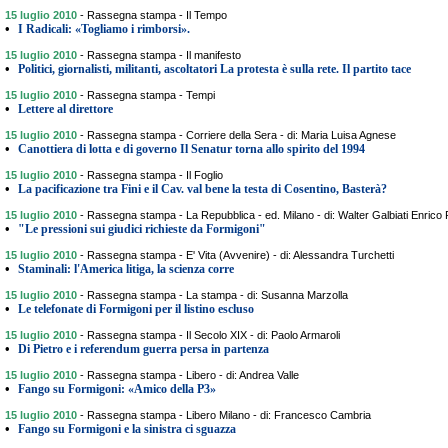
15 luglio 2010
-
Rassegna stampa - Il Tempo
•
I Radicali: «Togliamo i rimborsi».
15 luglio 2010
-
Rassegna stampa - Il manifesto
•
Politici, giornalisti, militanti, ascoltatori La protesta è sulla rete. Il partito tace
15 luglio 2010
-
Rassegna stampa - Tempi
•
Lettere al direttore
15 luglio 2010
-
Rassegna stampa - Corriere della Sera - di: Maria Luisa Agnese
•
Canottiera di lotta e di governo Il Senatur torna allo spirito del 1994
15 luglio 2010
-
Rassegna stampa - Il Foglio
•
La pacificazione tra Fini e il Cav. val bene la testa di Cosentino, Basterà?
15 luglio 2010
-
Rassegna stampa - La Repubblica - ed. Milano - di: Walter Galbiati Enrico
•
"Le pressioni sui giudici richieste da Formigoni"
15 luglio 2010
-
Rassegna stampa - E' Vita (Avvenire) - di: Alessandra Turchetti
•
Staminali: l'America litiga, la scienza corre
15 luglio 2010
-
Rassegna stampa - La stampa - di: Susanna Marzolla
•
Le telefonate di Formigoni per il listino escluso
15 luglio 2010
-
Rassegna stampa - Il Secolo XIX - di: Paolo Armaroli
•
Di Pietro e i referendum guerra persa in partenza
15 luglio 2010
-
Rassegna stampa - Libero - di: Andrea Valle
•
Fango su Formigoni: «Amico della P3»
15 luglio 2010
-
Rassegna stampa - Libero Milano - di: Francesco Cambria
•
Fango su Formigoni e la sinistra ci sguazza