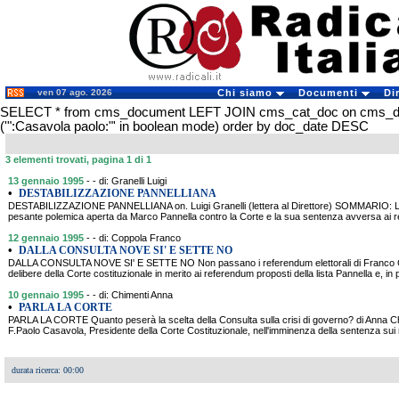
ven 07 ago. 2026
Chi siamo
Documenti
Di
SELECT * from cms_document LEFT JOIN cms_cat_doc on cms_
('":Casavola paolo:"' in boolean mode) order by doc_date DESC
3 elementi trovati, pagina 1 di 1
13 gennaio 1995
- - di: Granelli Luigi
•
DESTABILIZZAZIONE PANNELLIANA
DESTABILIZZAZIONE PANNELLIANA on. Luigi Granelli (lettera al Direttore) SOMMARIO: L'
pesante polemica aperta da Marco Pannella contro la Corte e la sua sentenza avversa ai r
12 gennaio 1995
- - di: Coppola Franco
•
DALLA CONSULTA NOVE SI' E SETTE NO
DALLA CONSULTA NOVE SI' E SETTE NO Non passano i referendum elettorali di Franco
delibere della Corte costituzionale in merito ai referendum proposti della lista Pannella e, in 
10 gennaio 1995
- - di: Chimenti Anna
•
PARLA LA CORTE
PARLA LA CORTE Quanto peserà la scelta della Consulta sulla crisi di governo? di Anna 
F.Paolo Casavola, Presidente della Corte Costituzionale, nell'imminenza della sentenza sui 
durata ricerca: 00:00