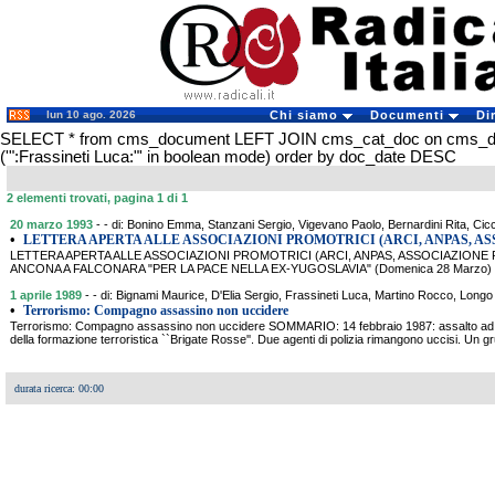
lun 10 ago. 2026
Chi siamo
Documenti
Di
SELECT * from cms_document LEFT JOIN cms_cat_doc on cms_
('":Frassineti Luca:"' in boolean mode) order by doc_date DESC
2 elementi trovati, pagina 1 di 1
20 marzo 1993
- - di: Bonino Emma, Stanzani Sergio, Vigevano Paolo, Bernardini Rita, Cic
•
LETTERA APERTA ALLE ASSOCIAZIONI PROMOTRICI (ARCI, ANPAS, A
LETTERA APERTA ALLE ASSOCIAZIONI PROMOTRICI (ARCI, ANPAS, ASSOCIAZIONE P
ANCONA A FALCONARA "PER LA PACE NELLA EX-YUGOSLAVIA" (Domenica 28 Marzo) SOMMA
1 aprile 1989
- - di: Bignami Maurice, D'Elia Sergio, Frassineti Luca, Martino Rocco, Long
•
Terrorismo: Compagno assassino non uccidere
Terrorismo: Compagno assassino non uccidere SOMMARIO: 14 febbraio 1987: assalto ad 
della formazione terroristica ``Brigate Rosse''. Due agenti di polizia rimangono uccisi. Un g
durata ricerca: 00:00