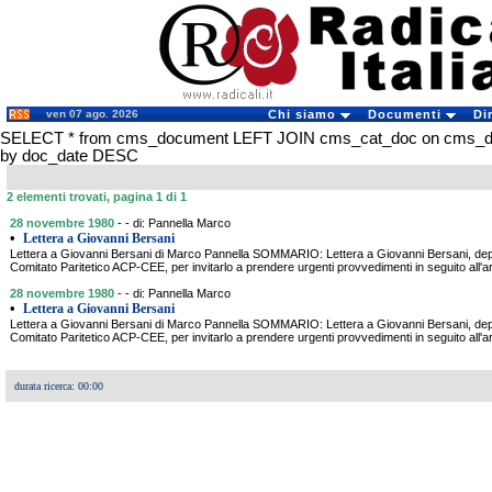
ven 07 ago. 2026
Chi siamo
Documenti
Di
SELECT * from cms_document LEFT JOIN cms_cat_doc on cms_doc
by doc_date DESC
2 elementi trovati, pagina 1 di 1
28 novembre 1980
- - di: Pannella Marco
•
Lettera a Giovanni Bersani
Lettera a Giovanni Bersani di Marco Pannella SOMMARIO: Lettera a Giovanni Bersani, dep
Comitato Paritetico ACP-CEE, per invitarlo a prendere urgenti provvedimenti in seguito all'
28 novembre 1980
- - di: Pannella Marco
•
Lettera a Giovanni Bersani
Lettera a Giovanni Bersani di Marco Pannella SOMMARIO: Lettera a Giovanni Bersani, dep
Comitato Paritetico ACP-CEE, per invitarlo a prendere urgenti provvedimenti in seguito all'
durata ricerca: 00:00