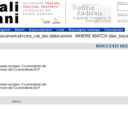
cerca
[
ricerca
rigenti
Eletti
Associazioni
Link
Rassegna stampa
Contattaci
ument.id=cms_cat_doc.iddocument . WHERE MATCH (doc_keys) AG
RISULTATI DE
utato europeo, Co-presidente del
arresto del Co-presidente ACP
utato europeo, Co-presidente del
arresto del Co-presidente ACP
indietro