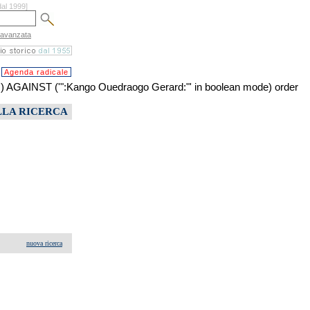
dal 1999]
 avanzata
Agenda radicale
AINST ('":Kango Ouedraogo Gerard:"' in boolean mode) order
LLA RICERCA
nuova ricerca