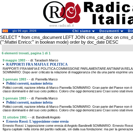
gio 06 ago. 2026
Chi siamo
Documenti
Di
SELECT * from cms_document LEFT JOIN cms_cat_doc on cms_
('":Mattei Enrico:"' in boolean mode) order by doc_date DESC
6 elementi trovati, pagina 1 di 1
9 maggio 1993
- - di: Taradash Marco
•
RAPPORTI FRA MAFIA E POLITICA
RAPPORTI FRA MAFIA E POLITICA COMMISSIONE PARLAMENTARE ANTIMAFIA RE
SOMMARIO: Dopo aver criticato la relazione di maggioranza che da una parte esprime una 
3 gennaio 1993
- - di: Pannella Marco
•
Politici corrotti, nazione infetta
Politici corrotti, nazione infetta di Marco Pannella SOMMARIO: Gran parte del Paese non è
classi dominanti e del suo ceto politico. Coloro che oggi demonizzano Craxi sono stati inve
3 gennaio 1993
- - di: Pannella Marco
•
Politici corrotti, nazione infetta
Politici corrotti, nazione infetta di Marco Pannella SOMMARIO: Gran parte del Paese non è
classi dominanti e del suo ceto politico. Coloro che oggi demonizzano Craxi sono stati inve
31 ottobre 1991
- - di: Bandinelli Angiolo
•
Ernesto Rossi: L'opposizione come eresia
Ernesto Rossi: L'opposizione come eresia di Angiolo Bandinelli SOMMARIO: Ernesto Rossi
figura capitale nella storia del partito radicale, sin dalla sua fondazione: ma per la generazio