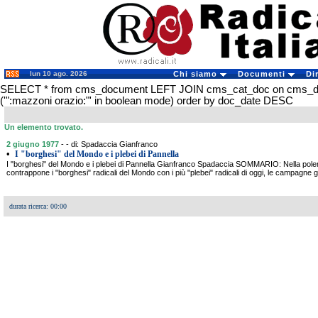
lun 10 ago. 2026
Chi siamo
Documenti
Di
SELECT * from cms_document LEFT JOIN cms_cat_doc on cms_
('":mazzoni orazio:"' in boolean mode) order by doc_date DESC
Un elemento trovato.
2 giugno 1977
- - di: Spadaccia Gianfranco
•
I "borghesi" del Mondo e i plebei di Pannella
I "borghesi" del Mondo e i plebei di Pannella Gianfranco Spadaccia SOMMARIO: Nella polemi
contrappone i "borghesi" radicali del Mondo con i più "plebei" radicali di oggi, le campagne 
durata ricerca: 00:00