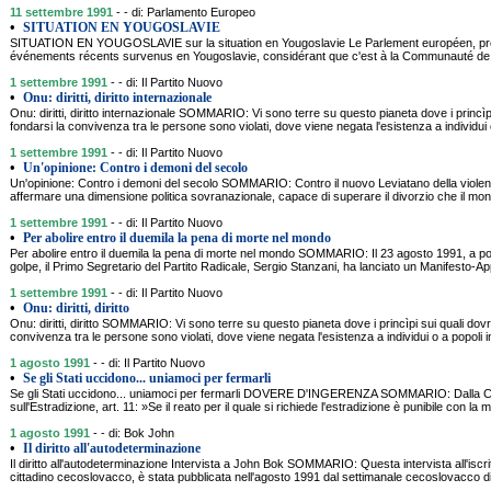
11 settembre 1991
- - di: Parlamento Europeo
•
SITUATION EN YOUGOSLAVIE
SITUATION EN YOUGOSLAVIE sur la situation en Yougoslavie Le Parlement européen, pro
événements récents survenus en Yougoslavie, considérant que c'est à la Communauté de j
1 settembre 1991
- - di: Il Partito Nuovo
•
Onu: diritti, diritto internazionale
Onu: diritti, diritto internazionale SOMMARIO: Vi sono terre su questo pianeta dove i princìp
fondarsi la convivenza tra le persone sono violati, dove viene negata l'esistenza a individui o
1 settembre 1991
- - di: Il Partito Nuovo
•
Un'opinione: Contro i demoni del secolo
Un'opinione: Contro i demoni del secolo SOMMARIO: Contro il nuovo Leviatano della violenz
affermare una dimensione politica sovranazionale, capace di superare il divorzio che il mo
1 settembre 1991
- - di: Il Partito Nuovo
•
Per abolire entro il duemila la pena di morte nel mondo
Per abolire entro il duemila la pena di morte nel mondo SOMMARIO: Il 23 agosto 1991, a po
golpe, il Primo Segretario del Partito Radicale, Sergio Stanzani, ha lanciato un Manifesto-Appe
1 settembre 1991
- - di: Il Partito Nuovo
•
Onu: diritti, diritto
Onu: diritti, diritto SOMMARIO: Vi sono terre su questo pianeta dove i princìpi sui quali dov
convivenza tra le persone sono violati, dove viene negata l'esistenza a individui o a popoli i
1 agosto 1991
- - di: Il Partito Nuovo
•
Se gli Stati uccidono... uniamoci per fermarli
Se gli Stati uccidono... uniamoci per fermarli DOVERE D'INGERENZA SOMMARIO: Dalla 
sull'Estradizione, art. 11: »Se il reato per il quale si richiede l'estradizione è punibile con l
1 agosto 1991
- - di: Bok John
•
Il diritto all'autodeterminazione
Il diritto all'autodeterminazione Intervista a John Bok SOMMARIO: Questa intervista all'iscr
cittadino cecoslovacco, è stata pubblicata nell'agosto 1991 dal settimanale cecoslovacco d