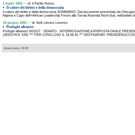
1 luglio 1991
- - di: Il Partito Nuovo
•
Il valore del diritto e della democrazia
Il valore del diritto e della democrazia SOMMARIO: Dal documento presentato da Olesugun
Nigeria e Capo dell'»African Leadership Forum alla Tavola Rotonda Nord-Sud, nell'ambito d
18 giugno 1991
- - di: Strik Lievers Lorenzo
•
Profughi albanesi
Profughi albanesi 3/01527 - SENATO - INTERROGAZIONE A RISPOSTA ORALE PRESENT
(SEDUTA N. 530) *** ITER CONCLUSO IL 18.06.91 *** DESTINATARI: PRESIDENZA C
durata ricerca: 00:00