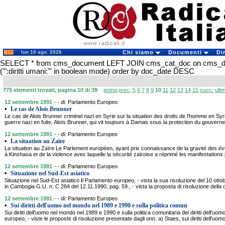
lun 10 ago. 2026
Chi siamo
Documenti
Di
SELECT * from cms_document LEFT JOIN cms_cat_doc on cms_
('":diritti umani:"' in boolean mode) order by doc_date DESC
775 elementi trovati, pagina 10 di 39
prima
prec.
5
6
7
8
9
10
11
12
13
14
15
succ.
ulti
12 settembre 1991
- - di: Parlamento Europeo
•
Le cas de Alois Brunner
Le cas de Alois Brunner criminel nazi en Syrie sur la situation des droits de l'homme en Syri
guerre nazi en fuite, Aloïs Brunner, qui vit toujours à Damas sous la protection du gouver
12 settembre 1991
- - di: Parlamento Europeo
•
La situation au Zaïre
La situation au Zaïre Le Parlement européen, ayant pris connaissance de la gravité des é
à Kinshasa et de la violence avec laquelle la sécurité zaïroise a réprimé les manifestations
12 settembre 1991
- - di: Parlamento Europeo
•
Situazione nel Sud-Est asiatico
Situazione nel Sud-Est asiatico Il Parlamento europeo, - vista la sua risoluzione del 10 otto
in Cambogia G.U. n. C 284 del 12.11.1990, pag. 59., - vista la proposta di risoluzione della o
12 settembre 1991
- - di: Parlamento Europeo
•
Sui diritti dell'uomo nel mondo nel 1989 e 1990 e sulla politica comun
Sui diritti dell'uomo nel mondo nel 1989 e 1990 e sulla politica comunitaria dei diritti dell'uom
europeo, - viste le proposte di risoluzione presentate dagli onn. a) Staes, sui diritti dell'uo