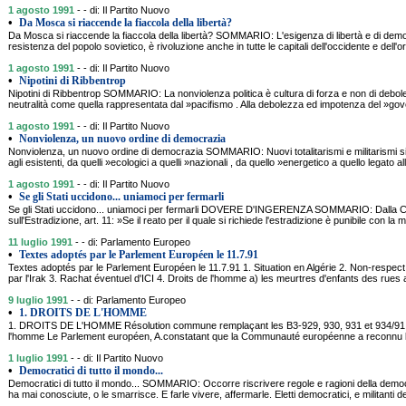
1 agosto 1991
- - di: Il Partito Nuovo
•
Da Mosca si riaccende la fiaccola della libertà?
Da Mosca si riaccende la fiaccola della libertà? SOMMARIO: L'esigenza di libertà e di demo
resistenza del popolo sovietico, è rivoluzione anche in tutte le capitali dell'occidente e dell
1 agosto 1991
- - di: Il Partito Nuovo
•
Nipotini di Ribbentrop
Nipotini di Ribbentrop SOMMARIO: La nonviolenza politica è cultura di forza e non di debo
neutralità come quella rappresentata dal »pacifismo . Alla debolezza ed impotenza del »gov
1 agosto 1991
- - di: Il Partito Nuovo
•
Nonviolenza, un nuovo ordine di democrazia
Nonviolenza, un nuovo ordine di democrazia SOMMARIO: Nuovi totalitarismi e militarismi s
agli esistenti, da quelli »ecologici a quelli »nazionali , da quello »energetico a quello legato 
1 agosto 1991
- - di: Il Partito Nuovo
•
Se gli Stati uccidono... uniamoci per fermarli
Se gli Stati uccidono... uniamoci per fermarli DOVERE D'INGERENZA SOMMARIO: Dalla 
sull'Estradizione, art. 11: »Se il reato per il quale si richiede l'estradizione è punibile con l
11 luglio 1991
- - di: Parlamento Europeo
•
Textes adoptés par le Parlement Européen le 11.7.91
Textes adoptés par le Parlement Européen le 11.7.91 1. Situation en Algérie 2. Non-respec
par l'Irak 3. Rachat éventuel d'ICI 4. Droits de l'homme a) les meurtres d'enfants des rues 
9 luglio 1991
- - di: Parlamento Europeo
•
1. DROITS DE L'HOMME
1. DROITS DE L'HOMME Résolution commune remplaçant les B3-929, 930, 931 et 934/91
l'homme Le Parlement européen, A.constatant que la Communauté européenne a reconnu l
1 luglio 1991
- - di: Il Partito Nuovo
•
Democratici di tutto il mondo...
Democratici di tutto il mondo... SOMMARIO: Occorre riscrivere regole e ragioni della dem
ha mai conosciute, o le smarrisce. E farle vivere, affermarle. Eletti democratici, e militanti d