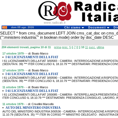
dom 09 ago. 2026
Chi siamo
Documenti
Di
SELECT * from cms_document LEFT JOIN cms_cat_doc on cms_
('":ministero industria:"' in boolean mode) order by doc_date DESC
204 elementi trovati, pagina 10 di 11
prima
prec.
5
6
7
8
9
10
11
succ.
ultima
17 ottobre 1979
- - di: Boato Marco
•
I 61 LICENZIAMENTI DELLA FIAT
I 61 LICENZIAMENTI DELLA FIAT 3/00583 - CAMERA - INTERROGAZIONE A RISPOSTA
(SEDUTA N. 39) *** ITER CONCLUSO IL 18.10.79 *** DESTINATARI: PRESIDENZA CO
17 ottobre 1979
- - di: Boato Marco
•
I 61 LICENZIAMENTI DELLA FIAT
I 61 LICENZIAMENTI DELLA FIAT 3/00590 - CAMERA - INTERROGAZIONE A RISPOSTA
(SEDUTA N. 39) *** ITER CONCLUSO IL 18.10.79 *** DESTINATARI: PRESIDENZA CO
11 ottobre 1979
- - di: Boato Marco
•
I 61 LICENZIAMENTI DELLA FIAT
I 61 LICENZIAMENTI DELLA FIAT 2/00085 - CAMERA - INTERPELLANZA PRESENTATA DA 
ITER CONCLUSO IL 18.10.79 *** DESTINATARI: PRESIDENZA CONSIGLIO, LAVORO, I
11 ottobre 1979
- - di: Crivellini Marcello
•
AUTO DEL MINISTERO INDUSTRIA
AUTO DEL MINISTERO INDUSTRIA 3/00536 - CAMERA - INTERROGAZIONE A RISPOST
11.10.79 (SEDUTA N. 35) *** ITER IN CORSO *** MINISTRO DELEGATO : INDUSTRIA 