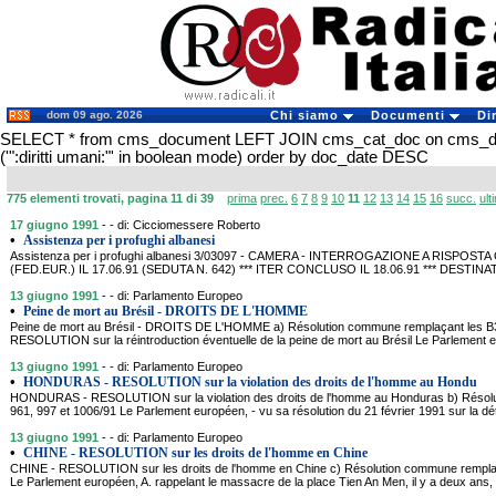
dom 09 ago. 2026
Chi siamo
Documenti
Di
SELECT * from cms_document LEFT JOIN cms_cat_doc on cms_
('":diritti umani:"' in boolean mode) order by doc_date DESC
775 elementi trovati, pagina 11 di 39
prima
prec.
6
7
8
9
10
11
12
13
14
15
16
succ.
ult
17 giugno 1991
- - di: Cicciomessere Roberto
•
Assistenza per i profughi albanesi
Assistenza per i profughi albanesi 3/03097 - CAMERA - INTERROGAZIONE A RISP
(FED.EUR.) IL 17.06.91 (SEDUTA N. 642) *** ITER CONCLUSO IL 18.06.91 *** DEST
13 giugno 1991
- - di: Parlamento Europeo
•
Peine de mort au Brésil - DROITS DE L'HOMME
Peine de mort au Brésil - DROITS DE L'HOMME a) Résolution commune remplaçant les B3
RESOLUTION sur la réintroduction éventuelle de la peine de mort au Brésil Le Parlement e
13 giugno 1991
- - di: Parlamento Europeo
•
HONDURAS - RESOLUTION sur la violation des droits de l'homme au Hondu
HONDURAS - RESOLUTION sur la violation des droits de l'homme au Honduras b) Résolu
961, 997 et 1006/91 Le Parlement européen, - vu sa résolution du 21 février 1991 sur la dé
13 giugno 1991
- - di: Parlamento Europeo
•
CHINE - RESOLUTION sur les droits de l'homme en Chine
CHINE - RESOLUTION sur les droits de l'homme en Chine c) Résolution commune remplaç
Le Parlement européen, A. rappelant le massacre de la place Tien An Men, il y a deux ans, 