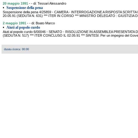
20 maggio 1991
- - di: Tessari Alessandro
•
Sospensione della pena
Sospensione della pena 4/25859 - CAMERA - INTERROGAZIONE A RISPOSTA SCRITTA
20.05.91 (SEDUTA N. 631) *** ITER IN CORSO *** MINISTRO DELEGATO : GIUSTIZIA D
2 maggio 1991
- - di: Boato Marco
•
Aiuti al popolo curdo
Aiuti al popolo curdo 6/00046 - SENATO - RISOLUZIONE IN ASSEMBLEA PRESENTATA
(SEDUTA N. 517) *** ITER CONCLUSO IL 02.05.91 *** SINTESI: Per un impegno del Govern
durata ricerca: 00:00