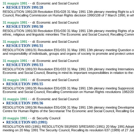
31 maggio 1991
- - di: Economic and Social Council
•
RESOLUTION 1991/28
RESOLUTION 1991/28 Resolution E91r028 31 May 1991 13th plenary meeting Right to a fai
Council, Recalling Commission on Human Rights decision 1990/108 of 7 March 1990, in 
31 maggio 1991
- - di: Economic and Social Council
•
RESOLUTION 1991/30
RESOLUTION 1991/30 Resolution E91r030 31 May 1991 13th plenary meeting Rights of per
ethnic, religious and linguistic minorities The Economic and Social Council, Recalling Co
31 maggio 1991
- - di: Economic and Social Council
•
RESOLUTION 1991/31
RESOLUTION 1991/31 Resolution E91r031 31 May 1991 13th plenary meeting Question of a 
and responsibility of individuals, groups and organs of society to promote and protect uni
31 maggio 1991
- - di: Economic and Social Council
•
RESOLUTION 1991/33
RESOLUTION 1991/33 Resolution E91r033 31 May 1991 13th plenary meeting Internation
Economic and Social Council, Bearing in mind its important responsibilities in relation to the
31 maggio 1991
- - di: Economic and Social Council
•
RESOLUTION 1991/35
RESOLUTION 1991/35 Resolution E91r035 31 May 1991 13th plenary meeting Suppression o
Economic and Social Council, Recalling Commission on Human Rights resolutions 1982/20
31 maggio 1991
- - di: Economic and Social Council
•
RESOLUTION 1991/36
RESOLUTION 1991/36 Resolution E91r036 31 May 1991 13th plenary meeting Developments r
Centre for Human Rights of the Secretariat The Economic and Social Council, Recalling G
20 maggio 1991
- - di: Security Council
•
RESOLUTION 693 (1991)
RESOLUTION 693 (1991) RESOLUTION S91R693 S/RES/693 (1991) 20 May 1991 Adopted by
meeting on 20 May 1991 The Security Council, Recalling its resolution 637 (1989) of 27 July 1