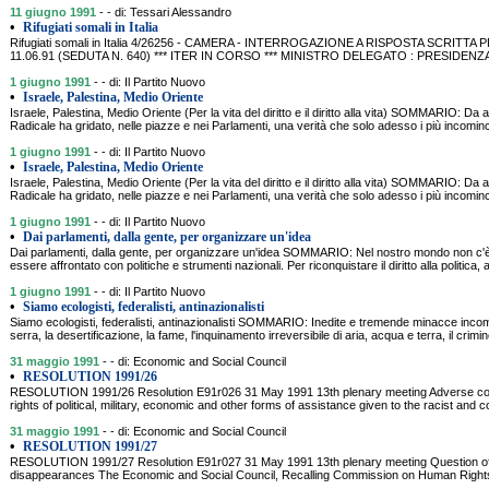
11 giugno 1991
- - di: Tessari Alessandro
•
Rifugiati somali in Italia
Rifugiati somali in Italia 4/26256 - CAMERA - INTERROGAZIONE A RISPOSTA SCRITTA
11.06.91 (SEDUTA N. 640) *** ITER IN CORSO *** MINISTRO DELEGATO : PRESIDE
1 giugno 1991
- - di: Il Partito Nuovo
•
Israele, Palestina, Medio Oriente
Israele, Palestina, Medio Oriente (Per la vita del diritto e il diritto alla vita) SOMMARIO: Da an
Radicale ha gridato, nelle piazze e nei Parlamenti, una verità che solo adesso i più incomin
1 giugno 1991
- - di: Il Partito Nuovo
•
Israele, Palestina, Medio Oriente
Israele, Palestina, Medio Oriente (Per la vita del diritto e il diritto alla vita) SOMMARIO: Da an
Radicale ha gridato, nelle piazze e nei Parlamenti, una verità che solo adesso i più incomin
1 giugno 1991
- - di: Il Partito Nuovo
•
Dai parlamenti, dalla gente, per organizzare un'idea
Dai parlamenti, dalla gente, per organizzare un'idea SOMMARIO: Nel nostro mondo non c
essere affrontato con politiche e strumenti nazionali. Per riconquistare il diritto alla politica, al
1 giugno 1991
- - di: Il Partito Nuovo
•
Siamo ecologisti, federalisti, antinazionalisti
Siamo ecologisti, federalisti, antinazionalisti SOMMARIO: Inedite e tremende minacce incom
serra, la desertificazione, la fame, l'inquinamento irreversibile di aria, acqua e terra, il crimi
31 maggio 1991
- - di: Economic and Social Council
•
RESOLUTION 1991/26
RESOLUTION 1991/26 Resolution E91r026 31 May 1991 13th plenary meeting Adverse co
rights of political, military, economic and other forms of assistance given to the racist and c
31 maggio 1991
- - di: Economic and Social Council
•
RESOLUTION 1991/27
RESOLUTION 1991/27 Resolution E91r027 31 May 1991 13th plenary meeting Question of 
disappearances The Economic and Social Council, Recalling Commission on Human Rights