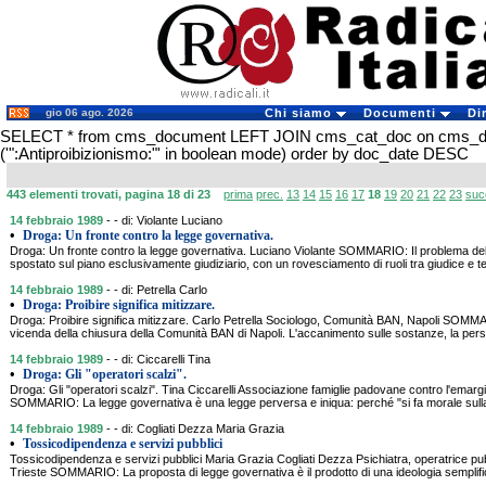
gio 06 ago. 2026
Chi siamo
Documenti
Di
SELECT * from cms_document LEFT JOIN cms_cat_doc on cms_
('":Antiproibizionismo:"' in boolean mode) order by doc_date DESC
443 elementi trovati, pagina 18 di 23
prima
prec.
13
14
15
16
17
18
19
20
21
22
23
suc
14 febbraio 1989
- - di: Violante Luciano
•
Droga: Un fronte contro la legge governativa.
Droga: Un fronte contro la legge governativa. Luciano Violante SOMMARIO: Il problema del
spostato sul piano esclusivamente giudiziario, con un rovesciamento di ruoli tra giudice e te
14 febbraio 1989
- - di: Petrella Carlo
•
Droga: Proibire significa mitizzare.
Droga: Proibire significa mitizzare. Carlo Petrella Sociologo, Comunità BAN, Napoli SOMMA
vicenda della chiusura della Comunità BAN di Napoli. L'accanimento sulle sostanze, la pers
14 febbraio 1989
- - di: Ciccarelli Tina
•
Droga: Gli "operatori scalzi".
Droga: Gli "operatori scalzi". Tina Ciccarelli Associazione famiglie padovane contro l'emarg
SOMMARIO: La legge governativa è una legge perversa e iniqua: perché "si fa morale sulla p
14 febbraio 1989
- - di: Cogliati Dezza Maria Grazia
•
Tossicodipendenza e servizi pubblici
Tossicodipendenza e servizi pubblici Maria Grazia Cogliati Dezza Psichiatra, operatrice 
Trieste SOMMARIO: La proposta di legge governativa è il prodotto di una ideologia semplifica