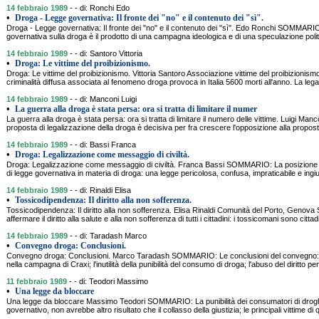
14 febbraio 1989
- - di: Ronchi Edo
•
Droga - Legge governativa: Il fronte dei "no" e il contenuto dei "sì".
Droga - Legge governativa: Il fronte dei "no" e il contenuto dei "sì". Edo Ronchi SOMMARIO
governativa sulla droga è il prodotto di una campagna ideologica e di una speculazione politi
14 febbraio 1989
- - di: Santoro Vittoria
•
Droga: Le vittime del proibizionismo.
Droga: Le vittime del proibizionismo. Vittoria Santoro Associazione vittime del proibizion
criminalità diffusa associata al fenomeno droga provoca in Italia 5600 morti all'anno. La leg
14 febbraio 1989
- - di: Manconi Luigi
•
La guerra alla droga è stata persa: ora si tratta di limitare il numer
La guerra alla droga è stata persa: ora si tratta di limitare il numero delle vittime. Luigi 
proposta di legalizzazione della droga è decisiva per fra crescere l'opposizione alla propos
14 febbraio 1989
- - di: Bassi Franca
•
Droga: Legalizzazione come messaggio di civiltà.
Droga: Legalizzazione come messaggio di civiltà. Franca Bassi SOMMARIO: La posizione de
di legge governativa in materia di droga: una legge pericolosa, confusa, impraticabile e ingi
14 febbraio 1989
- - di: Rinaldi Elisa
•
Tossicodipendenza: Il diritto alla non sofferenza.
Tossicodipendenza: Il diritto alla non sofferenza. Elisa Rinaldi Comunità del Porto, Geno
affermare il diritto alla salute e alla non sofferenza di tutti i cittadini: i tossicomani sono cittad
14 febbraio 1989
- - di: Taradash Marco
•
Convegno droga: Conclusioni.
Convegno droga: Conclusioni. Marco Taradash SOMMARIO: Le conclusioni del convegno: il
nella campagna di Craxi; l'inutilità della punibilità del consumo di droga; l'abuso del diritto pe
11 febbraio 1989
- - di: Teodori Massimo
•
Una legge da bloccare
Una legge da bloccare Massimo Teodori SOMMARIO: La punibilità dei consumatori di droghe
governativo, non avrebbe altro risultato che il collasso della giustizia; le principali vittime 