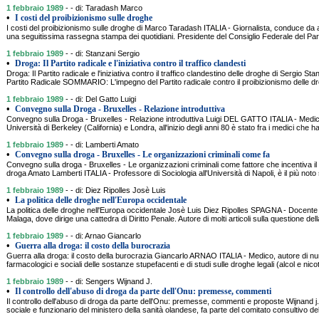
1 febbraio 1989
- - di: Taradash Marco
•
I costi del proibizionismo sulle droghe
I costi del proibizionismo sulle droghe di Marco Taradash ITALIA - Giornalista, conduce da 
una seguitissima rassegna stampa dei quotidiani. Presidente del Consiglio Federale del Parti
1 febbraio 1989
- - di: Stanzani Sergio
•
Droga: Il Partito radicale e l'iniziativa contro il traffico clandesti
Droga: Il Partito radicale e l'iniziativa contro il traffico clandestino delle droghe di Sergio St
Partito Radicale SOMMARIO: L'impegno del Partito radicale contro il proibizionismo delle dro
1 febbraio 1989
- - di: Del Gatto Luigi
•
Convegno sulla Droga - Bruxelles - Relazione introduttiva
Convegno sulla Droga - Bruxelles - Relazione introduttiva Luigi DEL GATTO ITALIA - Medic
Università di Berkeley (California) e Londra, all'inizio degli anni 80 è stato fra i medici che ha
1 febbraio 1989
- - di: Lamberti Amato
•
Convegno sulla droga - Bruxelles - Le organizzazioni criminali come fa
Convegno sulla droga - Bruxelles - Le organizzazioni criminali come fattore che incentiva il
droga Amato Lamberti ITALIA - Professore di Sociologia all'Università di Napoli, è il più not
1 febbraio 1989
- - di: Diez Ripolles Josè Luis
•
La politica delle droghe nell'Europa occidentale
La politica delle droghe nell'Europa occidentale Josè Luis Diez Ripolles SPAGNA - Docente all
Malaga, dove dirige una cattedra di Diritto Penale. Autore di molti articoli sulla questione dell
1 febbraio 1989
- - di: Arnao Giancarlo
•
Guerra alla droga: il costo della burocrazia
Guerra alla droga: il costo della burocrazia Giancarlo ARNAO ITALIA - Medico, autore di nume
farmacologici e sociali delle sostanze stupefacenti e di studi sulle droghe legali (alcol e ni
1 febbraio 1989
- - di: Sengers Wijnand J.
•
Il controllo dell'abuso di droga da parte dell'Onu: premesse, commenti
Il controllo dell'abuso di droga da parte dell'Onu: premesse, commenti e proposte Wijnand
sociale e funzionario del ministero della sanità olandese, fa parte del comitato consultivo d