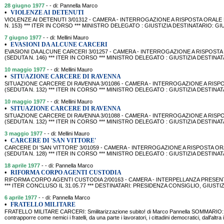
28 giugno 1977
- - di: Pannella Marco
•
VIOLENZE AI DETENUTI
VIOLENZE AI DETENUTI 3/01312 - CAMERA - INTERROGAZIONE A RISPOSTA ORALE P
N. 153) *** ITER IN CORSO *** MINISTRO DELEGATO : GIUSTIZIA DESTINATARIO: G
7 giugno 1977
- - di: Mellini Mauro
•
EVASIONI DA ALCUNE CARCERI
EVASIONI DA ALCUNE CARCERI 3/01257 - CAMERA - INTERROGAZIONE A RISPOSTA O
(SEDUTA N. 146) *** ITER IN CORSO *** MINISTRO DELEGATO : GIUSTIZIA DESTINAT
10 maggio 1977
- - di: Mellini Mauro
•
SITUAZIONE CARCERE DI RAVENNA
SITUAZIONE CARCERE DI RAVENNA 3/01086 - CAMERA - INTERROGAZIONE A RISPOS
(SEDUTA N. 132) *** ITER IN CORSO *** MINISTRO DELEGATO : GIUSTIZIA DESTINATA
10 maggio 1977
- - di: Mellini Mauro
•
SITUAZIONE CARCERE DI RAVENNA
SITUAZIONE CARCERE DI RAVENNA 3/01088 - CAMERA - INTERROGAZIONE A RISPOS
(SEDUTA N. 132) *** ITER IN CORSO *** MINISTRO DELEGATO : GIUSTIZIA DESTINATA
3 maggio 1977
- - di: Mellini Mauro
•
CARCERE DI 'SAN VITTORE'
CARCERE DI 'SAN VITTORE' 3/01059 - CAMERA - INTERROGAZIONE A RISPOSTA ORAL
(SEDUTA N. 128) *** ITER IN CORSO *** MINISTRO DELEGATO : GIUSTIZIA DESTINAT
18 aprile 1977
- - di: Pannella Marco
•
RIFORMA CORPO AGENTI CUSTODIA
RIFORMA CORPO AGENTI CUSTODIA 2/00163 - CAMERA - INTERPELLANZA PRESENTATA
*** ITER CONCLUSO IL 31.05.77 *** DESTINATARI: PRESIDENZA CONSIGLIO, GIUSTI
6 aprile 1977
- - di: Pannella Marco
•
FRATELLO MILITARE
FRATELLO MILITARE CARCERI: Smilitarizzazione subito! di Marco Pannella SOMMARIO: 
contrapporre come nemici i fratelli, da una parte i lavoratori, i cittadini democratici, dall'altra i p