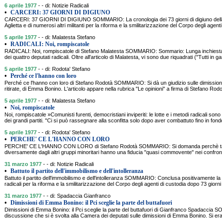
6 aprile 1977
- - di: Notizie Radicali
•
CARCERI: 37 GIORNI DI DIGIUNO
CARCERI: 37 GIORNI DI DIGIUNO SOMMARIO: La cronologia dei 73 giorni di digiuno della 
Aglietta e di numerosi altri militanti per la riforma e la smilitarizzazione del Corpo degli agen
5 aprile 1977
- - di: Malatesta Stefano
•
RADICALI: Noi, rompiscatole
RADICALI: Noi, rompiscatole di Stefano Malatesta SOMMARIO: Sommario: Lunga inchiesta, c
dei quattro deputati radicali. Oltre all'articolo di Malatesta, vi sono due riquadrati ("Tutti in gar
5 aprile 1977
- - di: Rodota' Stefano
•
Perché ce l'hanno con loro
Perché ce l'hanno con loro di Stefano Rodotà SOMMARIO: Si dà un giudizio sulle dimissioni
ritirate, di Emma Bonino. L'articolo appare nella rubrica "Le opinioni" a firma di Stefano 
5 aprile 1977
- - di: Malatesta Stefano
•
Noi, rompiscatole
Noi, rompiscatole »Comunisti furenti, democristiani inviperiti: le lotte e i metodi radicali son
dei grandi partiti. "Ci si può rassegnare alla sconfitta solo dopo aver combattuto fino in fo
5 aprile 1977
- - di: Rodota' Stefano
•
PERCHE' CE L'HANNO CON LORO
PERCHE' CE L'HANNO CON LORO di Stefano Rodotà SOMMARIO: Si domanda perchè tanta o
diversamente dagli altri gruppi minoritari hanno una fiducia "quasi commovente" nei confronti 
31 marzo 1977
- - di: Notizie Radicali
•
Battuto il partito dell'immobilismo e dell'intolleranza
Battuto il partito dell'immobilismo e dell'intolleranza SOMMARIO: Conclusa positivamente la 
radicali per la riforma e la smilitarizzazione del Corpo degli agenti di custodia dopo 73 giorn
31 marzo 1977
- - di: Spadaccia Gianfranco
•
Dimissioni di Emma Bonino: il Pci sceglie la parte del buttafuori
Dimissioni di Emma Bonino: il Pci sceglie la parte del buttafuori di Gianfranco Spadacci
discussione che si è svolta alla Camera dei deputati sulle dimissioni di Emma Bonino. Si er