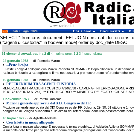
sab 08 ago. 2026
Chi siamo
Documenti
Di
SELECT * from cms_document LEFT JOIN cms_cat_doc on cms_
('":agenti di custodia:"' in boolean mode) order by doc_date DESC
61 elementi trovati, pagina 2 di 4
prima
prec.
1
2
3
4
succ.
ultima
24 gennaio 1978
- - di: Pannella Marco
•
...Peste li colga
...Peste li colga A colloquio con Marco Pannella SOMMARIO: Dopo all'incirca un decennio di te
radicale è riuscito a raccogliere le firme necessarie a promuovere otto referendum che inve
10 gennaio 1978
- - di: Pannella Marco
•
REFERENDUM TRA AGENTI CUSTODIA
REFERENDUM TRA AGENTI CUSTODIA 3/02338 - CAMERA - INTERROGAZIONE A RIS
10.01.78 (SEDUTA N. 244) *** ITER IN CORSO *** MINISTRO DELEGATO : GIUSTIZIA 
1 novembre 1977
- - di: Partito Radicale
•
Mozione generale approvata dal XIX Congresso del PR
Mozione generale approvata dal XIX Congresso del PR Bologna, 29, 30, 31 ottobre e 1 
congresso di Bologna si incentra sulla difesa dei referendum: conclusa positivamente nell
16 luglio 1977
- - di: Aglietta Adelaide
•
Con la lotta in mezzo alla gente
Con la lotta in mezzo alla gente E' necessario tornare subito... di Adelaide Aglietta SOMM
la raccolta delle firme per gli otto referendum abrogativi (abrogazione del Concordato, dei tribu