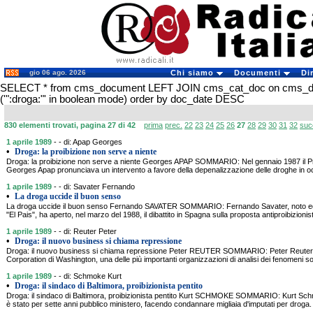
gio 06 ago. 2026
Chi siamo
Documenti
Di
SELECT * from cms_document LEFT JOIN cms_cat_doc on cms_
('":droga:"' in boolean mode) order by doc_date DESC
830 elementi trovati, pagina 27 di 42
prima
prec.
22
23
24
25
26
27
28
29
30
31
32
suc
1 aprile 1989
- - di: Apap Georges
•
Droga: la proibizione non serve a niente
Droga: la proibizione non serve a niente Georges APAP SOMMARIO: Nel gennaio 1987 il Pr
Georges Apap pronunciava un intervento a favore della depenalizzazione delle droghe in o
1 aprile 1989
- - di: Savater Fernando
•
La droga uccide il buon senso
La droga uccide il buon senso Fernando SAVATER SOMMARIO: Fernando Savater, noto edito
"El Pais", ha aperto, nel marzo del 1988, il dibattito in Spagna sulla proposta antiproibizionista
1 aprile 1989
- - di: Reuter Peter
•
Droga: il nuovo business si chiama repressione
Droga: il nuovo business si chiama repressione Peter REUTER SOMMARIO: Peter Reuter, 
Corporation di Washington, una delle più importanti organizzazioni di analisi dei fenomeni so
1 aprile 1989
- - di: Schmoke Kurt
•
Droga: il sindaco di Baltimora, proibizionista pentito
Droga: il sindaco di Baltimora, proibizionista pentito Kurt SCHMOKE SOMMARIO: Kurt Schm
è stato per sette anni pubblico ministero, facendo condannare migliaia d'imputati per droga. 