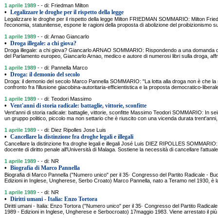
1 aprile 1989
- - di: Friedman Milton
•
Legalizzare le droghe per il rispetto della legge
Legalizzare le droghe per il rispetto della legge Milton FRIEDMAN SOMMARIO: Milton Fri
l'economia, statunitense, espone le ragioni della proposta di abolizione del proibizionismo sug
1 aprile 1989
- - di: Arnao Giancarlo
•
Droga illegale: a chi giova?
Droga illegale: a chi giova? Giancarlo ARNAO SOMMARIO: Rispondendo a una domanda de
del Parlamento europeo, Giancarlo Arnao, medico e autore di numerosi libri sulla droga, affr
1 aprile 1989
- - di: Pannella Marco
•
Droga: il demonio del secolo
Droga: il demonio del secolo Marco Pannella SOMMARIO: "La lotta alla droga non è che l
confronto fra l'illusione giacobina-autoritaria-efficientistica e la proposta democratico-liberale
1 aprile 1989
- - di: Teodori Massimo
•
Vent'anni di storia radicale: battaglie, vittorie, sconfitte
Vent'anni di storia radicale: battaglie, vittorie, sconfitte Massimo Teodori SOMMARIO: In seim
un gruppo politico, piccolo ma non settario che è riuscito con una vicenda durata trent'anni,
1 aprile 1989
- - di: Diez Ripolles Jose Luis
•
Cancellare la distinzione fra droghe legali e illegali
Cancellare la distinzione fra droghe legali e illegali José Luis DIEZ RIPOLLES SOMMARIO:
docente di diritto penale all'Università di Malaga. Sostiene la necessità di cancellare l'attual
1 aprile 1989
- - di: NR
•
Biografia di Marco Pannella
Biografia di Marco Pannella ("Numero unico" per il 35· Congresso del Partito Radicale - Bu
Edizioni in Inglese, Ungherese, Serbo Croato) Marco Pannella, nato a Teramo nel 1930, è l
1 aprile 1989
- - di: NR
•
Diritti umani - Italia: Enzo Tortora
Diritti umani - Italia: Enzo Tortora ("Numero unico" per il 35· Congresso del Partito Radical
1989 - Edizioni in Inglese, Ungherese e Serbocroato) 17maggio 1983. Viene arrestato il p