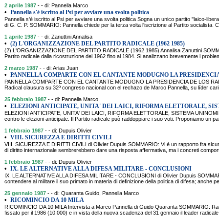
2 aprile 1987
- - di: Pannella Marco
•
Pannella s'è iscritto al Psi per avviare una svolta politica
Pannella s'è iscritto al Psi per avviare una svolta politica Sogna un unico partito "laico-libera
di G. C. P. SOMMARIO: Pannella chiede per la terza volta l'iscrizione al Partito socialista. 
1 aprile 1987
- - di: Zanuttini Annalisa
•
(2) L'ORGANIZZAZIONE DEL PARTITO RADICALE (1962 1985)
(2) L'ORGANIZZAZIONE DEL PARTITO RADICALE (1962 1985) Annalisa Zanuttini SOMMARIO
Partito radicale dalla ricostruzione del 1962 fino al 1984. Si analizzano brevemente i problemi
2 marzo 1987
- - di: Arias Juan
•
PANNELLA COMPARTE CON EL CANTANTE MODUGNO LA PRESIDENCIA
PANNELLA COMPARTE CON EL CANTANTE MODUGNO LA PRESIDENCIA DE LOS RADICAL
Radical clausura su 32º congreso nacional con el rechazo de Marco Pannella, su líder cari
25 febbraio 1987
- - di: Pannella Marco
•
ELEZIONI ANTICIPATE, UNITA' DEI LAICI, RIFORMA ELETTORALE, SI
ELEZIONI ANTICIPATE, UNITA' DEI LAICI, RIFORMA ELETTORALE, SISTEMA UNINO
contro le elezioni anticipate. Il Partito radicale può raddoppiare i suo voti. Proponiamo un patto 
1 febbraio 1987
- - di: Dupuis Olivier
•
VIII. SICUREZZA E DIRITTI CIVILI
VIII. SICUREZZA E DIRITTI CIVILI di Olivier Dupuis SOMMARIO: Vi è un rapporto fra sicurezz
di diritto internazionale sembrerebbero dare una risposta affermativa, ma i concreti comporta
1 febbraio 1987
- - di: Dupuis Olivier
•
IX. LE ALTERNATIVE ALLA DIFESA MILITARE - CONCLUSIONI
IX. LE ALTERNATIVE ALLA DIFESA MILITARE - CONCLUSIONI di Olivier Dupuis SOMMARIO:
contendere al militare il suo primato in materia di definizione della politica di difesa; anche 
25 gennaio 1987
- - di: Quaranta Guido, Pannella Marco
•
RICOMINCIO DA 10 MILA
RICOMINCIO DA 10 MILA Intervista a Marco Pannella di Guido Quaranta SOMMARIO: Raggiunt
fissato per il 1986 (10.000) e in vista della nuova scadenza del 31 gennaio il leader radical