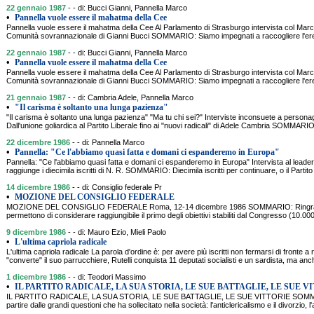
22 gennaio 1987
- - di: Bucci Gianni, Pannella Marco
•
Pannella vuole essere il mahatma della Cee
Pannella vuole essere il mahatma della Cee Al Parlamento di Strasburgo intervista col Ma
Comunità sovrannazionale di Gianni Bucci SOMMARIO: Siamo impegnati a raccogliere l'eredit
22 gennaio 1987
- - di: Bucci Gianni, Pannella Marco
•
Pannella vuole essere il mahatma della Cee
Pannella vuole essere il mahatma della Cee Al Parlamento di Strasburgo intervista col Ma
Comunità sovrannazionale di Gianni Bucci SOMMARIO: Siamo impegnati a raccogliere l'eredit
21 gennaio 1987
- - di: Cambria Adele, Pannella Marco
•
"Il carisma è soltanto una lunga pazienza"
"Il carisma è soltanto una lunga pazienza" "Ma tu chi sei?" Interviste inconsuete a perso
Dall'unione goliardica al Partito Liberale fino ai "nuovi radicali" di Adele Cambria SOMMARIO:
22 dicembre 1986
- - di: Pannella Marco
•
Pannella: "Ce l'abbiamo quasi fatta e domani ci espanderemo in Europa"
Pannella: "Ce l'abbiamo quasi fatta e domani ci espanderemo in Europa" Intervista al leader 
raggiunge i diecimila iscritti di N. R. SOMMARIO: Diecimila iscritti per continuare, o il Partito 
14 dicembre 1986
- - di: Consiglio federale Pr
•
MOZIONE DEL CONSIGLIO FEDERALE
MOZIONE DEL CONSIGLIO FEDERALE Roma, 12-14 dicembre 1986 SOMMARIO: Ringraziando
permettono di considerare raggiungibile il primo degli obiettivi stabiliti dal Congresso (10.000 i
9 dicembre 1986
- - di: Mauro Ezio, Mieli Paolo
•
L'ultima capriola radicale
L'ultima capriola radicale La parola d'ordine è: per avere più iscritti non fermarsi di fronte a n
"converte" il suo parrucchiere, Rutelli conquista 11 deputati socialisti e un sardista, ma anch
1 dicembre 1986
- - di: Teodori Massimo
•
IL PARTITO RADICALE, LA SUA STORIA, LE SUE BATTAGLIE, LE SUE V
IL PARTITO RADICALE, LA SUA STORIA, LE SUE BATTAGLIE, LE SUE VITTORIE SOMMARIO 
partire dalle grandi questioni che ha sollecitato nella società: l'anticlericalismo e il divorzio, l'