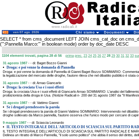
ven 07 ago. 2026
Chi siamo
Documenti
Di
SELECT * from cms_document LEFT JOIN cms_cat_doc on cms_
('":Pannella Marco:"' in boolean mode) order by doc_date DESC
1104 elementi trovati, pagina 28 di 56
prima
prec.
23
24
25
26
27
28
29
30
31
32
33
su
31 agosto 1987
- - di: Baget Bozzo Gianni
•
Droga: e poi venne la domanda di Pannella
Droga: e poi venne la domanda di Pannella di Gianni Baget Bozzo SOMMARIO: Commentan
la legalizzazione del mercato delle droghe, l'autore rileva che nel dibattito pubblico è stata c
31 agosto 1987
- - di: Arnao Giancarlo
•
Droga: la crociata Usa e i suoi effetti
Droga: la crociata Usa e i suoi effetti di Giancarlo Arnao SOMMARIO: L'analisi del fallimento
proibizionista della droga in Usa. (Notizie Radicali n· 200 del 31 agosto 1987 da "Il Manifes
31 agosto 1987
- - di: Vattimo Gianni
•
Se i drogati prendessero la parola
Se i drogati prendessero la parola di Gianni Vattimo SOMMARIO: Intervenendo nel dibattito s
droghe sollevato da Marco pannella, l'autore osserva che l'unico modo per cercare di capi
9 maggio 1987
- - di: Sciascia Leonardo
•
IL TESTO INTEGRALE DELL'ARTICOLO DI SCIASCIA SUL PARTITO RA
IL TESTO INTEGRALE DELL'ARTICOLO DI SCIASCIA SUL PARTITO RADICALE E MARC
Delinea un ritratto di Marco Pannella, "il solo uomo politico" che abbia il senso del diritto, della