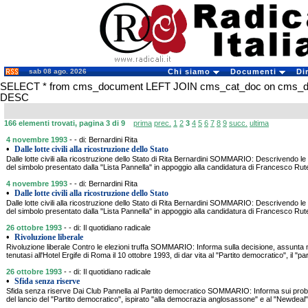
sab 08 ago. 2026
Chi siamo
Documenti
Di
SELECT * from cms_document LEFT JOIN cms_cat_doc on cms_docu
DESC
166 elementi trovati, pagina 3 di 9
prima
prec.
1
2
3
4
5
6
7
8
9
succ.
ultima
4 novembre 1993
- - di: Bernardini Rita
•
Dalle lotte civili alla ricostruzione dello Stato
Dalle lotte civili alla ricostruzione dello Stato di Rita Bernardini SOMMARIO: Descrivendo le 
del simbolo presentato dalla "Lista Pannella" in appoggio alla candidatura di Francesco Rute
4 novembre 1993
- - di: Bernardini Rita
•
Dalle lotte civili alla ricostruzione dello Stato
Dalle lotte civili alla ricostruzione dello Stato di Rita Bernardini SOMMARIO: Descrivendo le 
del simbolo presentato dalla "Lista Pannella" in appoggio alla candidatura di Francesco Rute
26 ottobre 1993
- - di: Il quotidiano radicale
•
Rivoluzione liberale
Rivoluzione liberale Contro le elezioni truffa SOMMARIO: Informa sulla decisione, assunta 
tenutasi all'Hotel Ergife di Roma il 10 ottobre 1993, di dar vita al "Partito democratico", il "pa
26 ottobre 1993
- - di: Il quotidiano radicale
•
Sfida senza riserve
Sfida senza riserve Dai Club Pannella al Partito democratico SOMMARIO: Informa sui problemi
del lancio del "Partito democratico", ispirato "alla democrazia anglosassone" e al "Newdeal".