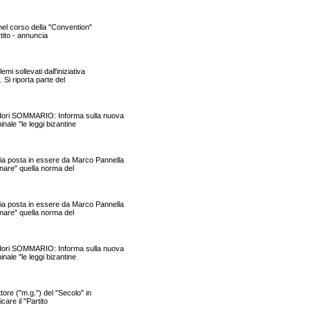
nel corso della "Convention"
rtito - annuncia
 sollevati dall'iniziativa
 Si riporta parte del
dori SOMMARIO: Informa sulla nuova
inale "le leggi bizantine
a posta in essere da Marco Pannella
inare" quella norma del
a posta in essere da Marco Pannella
inare" quella norma del
dori SOMMARIO: Informa sulla nuova
inale "le leggi bizantine
ore ("m.g.") del "Secolo" in
care il "Partito