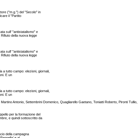
ore ("m.g.") del "Secolo" in
care il "Partito
a sull' "antistatalismo" e
 Rifiuto della nuova legge
a sull' "antistatalismo" e
 Rifiuto della nuova legge
utto campo: elezioni, giornali,
oni. E un
utto campo: elezioni, giornali,
oni. E un
, Martino Antonio, Settembrini Domenico, Quagliarello Gaetano, Toniatti Roberto, Pironti Tulli
ppello per la formazione del
bre, e quindi sottoscritto da
ancio della campagna
 Pannella' e al