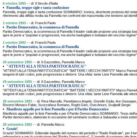
6 ottobre 1993
- - di: Il Secolo d'Italia
•
Pannella, troppe sigle e tanta confusione
Pannella, troppe sigle e tanta confusione SOMMARIO: Ironica, divertente protesta del redatt
riferimento alla diffida rivolta da Pannella nei confronti dei massmedia che tendono ad identifi
1 ottobre 1993
- - di: Franchi Paolo
•
Partito Democratico, la scommessa di Pannella
Partito Democratico, la scommessa di Pannella Il leader radicale propone una strategia basat
apre le porte a "popolari e progressisti, ma anche badogliani e bottaiani del vecchio regime"
1 ottobre 1993
- - di: Franchi Paolo
•
Partito Democratico, la scommessa di Pannella
Partito Democratico, la scommessa di Pannella Il leader radicale propone una strategia basat
apre le porte a "popolari e progressisti, ma anche badogliani e bottaiani del vecchio regime"
29 settembre 1993
- - di: Il Gazzettino, Pannella Marco
•
"ATTENTI ALLA TENIA PARTITOCRATICA!"
"ATTENTI ALLA TENIA PARTITOCRATICA!" "BATTERE I VECCHI PARTITI" Marco Pannella a t
tangenti di tutti i colori, polo progressista e dintorni. Una sfida: tante Liste Pannella alle elezi
29 settembre 1993
- - di: Il Gazzettino, Pannella Marco
•
"ATTENTI ALLA TENIA PARTITOCRATICA!"
"ATTENTI ALLA TENIA PARTITOCRATICA!" "BATTERE I VECCHI PARTITI" Marco Pannella a t
tangenti di tutti i colori, polo progressista e dintorni. Una sfida: tante Liste Pannella alle elezi
28 settembre 1993
- - di: Pera Marcello, Panebianco Angelo, Giorello Giulio, Are Giuseppe
Roversi Monaco Fabio, Scozzafava Romano, Roghi Gino, Osio Arturo, Scalpelli Sergio
•
Manifesto appello per le liste Pannella e per il Partito Democratico
Manifesto appello per le liste Pannella e per il Partito Democratico SOMMARIO: Testo dell'a
Partito democratico, elaborato in occasione del seminario svoltosi a Sabaudia a metà settem
28 settembre 1993
- - di: Pannella Marco
•
Grazie!
Grazie! SOMMARIO: Editoriale-Appello del numero del periodico "Radio Radicale", per il l
referendaria e per la costituzione del "Partito Democratico". "L'appello di sostegno alle 'liste