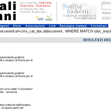
cerca
[
ricerca
rigenti
Eletti
Associazioni
Link
Rassegna stampa
Contattaci
ment.id=cms_cat_doc.iddocument . WHERE MATCH (doc_keys) AGAIN
RISULTATI DE
particolarità grafiche
lli a sindaco di Roma per le
particolarità grafiche
lli a sindaco di Roma per le
nel corso della "Convention"
rtito - annuncia
 sollevati dall'iniziativa
 Si riporta parte del