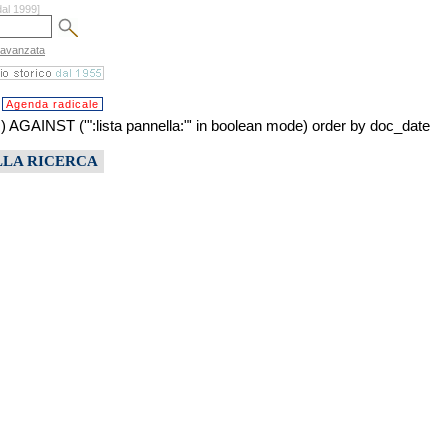
dal 1999]
 avanzata
Agenda radicale
ST ('":lista pannella:"' in boolean mode) order by doc_date
LLA RICERCA