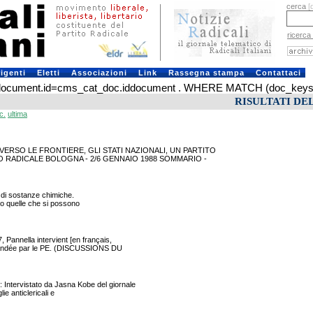
cerca
[
ricerca
rigenti
Eletti
Associazioni
Link
Rassegna stampa
Contattaci
ument.id=cms_cat_doc.iddocument . WHERE MATCH (doc_keys) AGA
RISULTATI DE
c.
ultima
ERSO LE FRONTIERE, GLI STATI NAZIONALI, UN PARTITO
O RADICALE BOLOGNA - 2/6 GENNAIO 1988 SOMMARIO -
 di sostanze chimiche.
no quelle che si possono
annella intervient [en français,
demandée par le PE. (DISCUSSIONS DU
rvistato da Jasna Kobe del giornale
ie anticlericali e