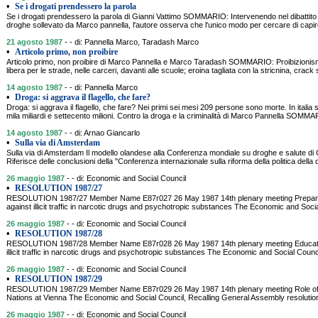
•
Se i drogati prendessero la parola
Se i drogati prendessero la parola di Gianni Vattimo SOMMARIO: Intervenendo nel dibattito s
droghe sollevato da Marco pannella, l'autore osserva che l'unico modo per cercare di capi
21 agosto 1987
- - di: Pannella Marco, Taradash Marco
•
Articolo primo, non proibire
Articolo primo, non proibire di Marco Pannella e Marco Taradash SOMMARIO: Proibizionism
libera per le strade, nelle carceri, davanti alle scuole; eroina tagliata con la stricnina, crack
14 agosto 1987
- - di: Pannella Marco
•
Droga: si aggrava il flagello, che fare?
Droga: si aggrava il flagello, che fare? Nei primi sei mesi 209 persone sono morte. In itali
mila miliardi e settecento milioni. Contro la droga e la criminalità di Marco Pannella SOMM
14 agosto 1987
- - di: Arnao Giancarlo
•
Sulla via di Amsterdam
Sulla via di Amsterdam Il modello olandese alla Conferenza mondiale su droghe e salute
Riferisce delle conclusioni della "Conferenza internazionale sulla riforma della politica della
26 maggio 1987
- - di: Economic and Social Council
•
RESOLUTION 1987/27
RESOLUTION 1987/27 Member Name E87r027 26 May 1987 14th plenary meeting Preparatio
against illicit traffic in narcotic drugs and psychotropic substances The Economic and Socia
26 maggio 1987
- - di: Economic and Social Council
•
RESOLUTION 1987/28
RESOLUTION 1987/28 Member Name E87r028 26 May 1987 14th plenary meeting Educatio
illicit traffic in narcotic drugs and psychotropic substances The Economic and Social Counci
26 maggio 1987
- - di: Economic and Social Council
•
RESOLUTION 1987/29
RESOLUTION 1987/29 Member Name E87r029 26 May 1987 14th plenary meeting Role of the
Nations at Vienna The Economic and Social Council, Recalling General Assembly resoluti
26 maggio 1987
- - di: Economic and Social Council