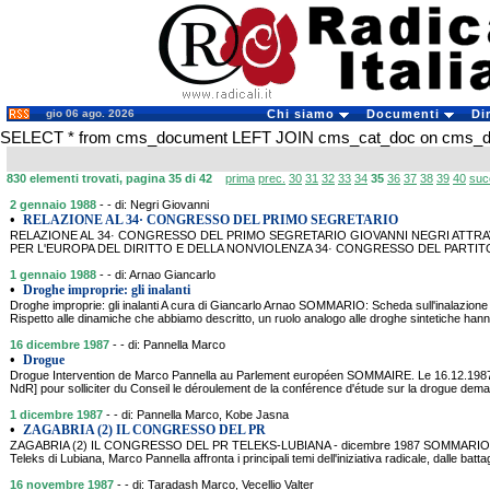
gio 06 ago. 2026
Chi siamo
Documenti
Di
SELECT * from cms_document LEFT JOIN cms_cat_doc on cms_doc
830 elementi trovati, pagina 35 di 42
prima
prec.
30
31
32
33
34
35
36
37
38
39
40
suc
2 gennaio 1988
- - di: Negri Giovanni
•
RELAZIONE AL 34· CONGRESSO DEL PRIMO SEGRETARIO
RELAZIONE AL 34· CONGRESSO DEL PRIMO SEGRETARIO GIOVANNI NEGRI ATTRAV
PER L'EUROPA DEL DIRITTO E DELLA NONVIOLENZA 34· CONGRESSO DEL PARTIT
1 gennaio 1988
- - di: Arnao Giancarlo
•
Droghe improprie: gli inalanti
Droghe improprie: gli inalanti A cura di Giancarlo Arnao SOMMARIO: Scheda sull'inalazione
Rispetto alle dinamiche che abbiamo descritto, un ruolo analogo alle droghe sintetiche han
16 dicembre 1987
- - di: Pannella Marco
•
Drogue
Drogue Intervention de Marco Pannella au Parlement européen SOMMAIRE. Le 16.12.1987, P
NdR] pour solliciter du Conseil le déroulement de la conférence d'étude sur la drogue 
1 dicembre 1987
- - di: Pannella Marco, Kobe Jasna
•
ZAGABRIA (2) IL CONGRESSO DEL PR
ZAGABRIA (2) IL CONGRESSO DEL PR TELEKS-LUBIANA - dicembre 1987 SOMMARIO: Inte
Teleks di Lubiana, Marco Pannella affronta i principali temi dell'iniziativa radicale, dalle battagl
16 novembre 1987
- - di: Taradash Marco, Vecellio Valter