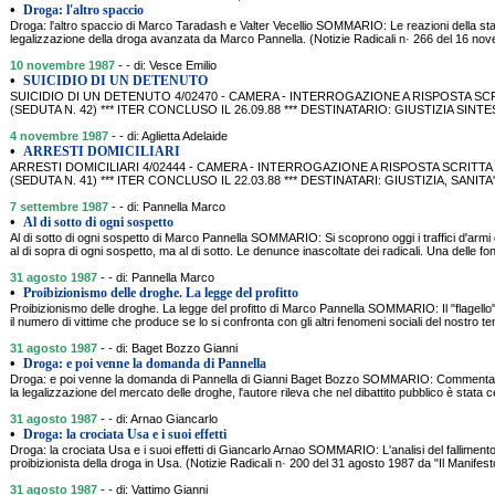
•
Droga: l'altro spaccio
Droga: l'altro spaccio di Marco Taradash e Valter Vecellio SOMMARIO: Le reazioni della sta
legalizzazione della droga avanzata da Marco Pannella. (Notizie Radicali n· 266 del 16 n
10 novembre 1987
- - di: Vesce Emilio
•
SUICIDIO DI UN DETENUTO
SUICIDIO DI UN DETENUTO 4/02470 - CAMERA - INTERROGAZIONE A RISPOSTA SCRI
(SEDUTA N. 42) *** ITER CONCLUSO IL 26.09.88 *** DESTINATARIO: GIUSTIZIA SINTESI: 
4 novembre 1987
- - di: Aglietta Adelaide
•
ARRESTI DOMICILIARI
ARRESTI DOMICILIARI 4/02444 - CAMERA - INTERROGAZIONE A RISPOSTA SCRITTA P
(SEDUTA N. 41) *** ITER CONCLUSO IL 22.03.88 *** DESTINATARI: GIUSTIZIA, SANITA' SI
7 settembre 1987
- - di: Pannella Marco
•
Al di sotto di ogni sospetto
Al di sotto di ogni sospetto di Marco Pannella SOMMARIO: Si scoprono oggi i traffici d'armi
al di sopra di ogni sospetto, ma al di sotto. Le denunce inascoltate dei radicali. Una delle fon
31 agosto 1987
- - di: Pannella Marco
•
Proibizionismo delle droghe. La legge del profitto
Proibizionismo delle droghe. La legge del profitto di Marco Pannella SOMMARIO: Il "flagello"
il numero di vittime che produce se lo si confronta con gli altri fenomeni sociali del nostro t
31 agosto 1987
- - di: Baget Bozzo Gianni
•
Droga: e poi venne la domanda di Pannella
Droga: e poi venne la domanda di Pannella di Gianni Baget Bozzo SOMMARIO: Commentan
la legalizzazione del mercato delle droghe, l'autore rileva che nel dibattito pubblico è stata c
31 agosto 1987
- - di: Arnao Giancarlo
•
Droga: la crociata Usa e i suoi effetti
Droga: la crociata Usa e i suoi effetti di Giancarlo Arnao SOMMARIO: L'analisi del fallimento
proibizionista della droga in Usa. (Notizie Radicali n· 200 del 31 agosto 1987 da "Il Manifes
31 agosto 1987
- - di: Vattimo Gianni