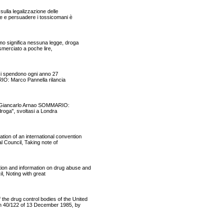
ulla legalizzazione delle
re e persuadere i tossicomani è
o significa nessuna legge, droga
 smerciato a poche lire,
a si spendono ogni anno 27
ARIO: Marco Pannella rilancia
 di Giancarlo Arnao SOMMARIO:
 droga", svoltasi a Londra
n of an international convention
l Council, Taking note of
n and information on drug abuse and
l, Noting with great
 drug control bodies of the United
on 40/122 of 13 December 1985, by