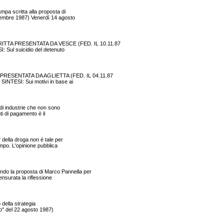
mpa scritta alla proposta di
ovembre 1987) Venerdì 14 agosto
TTA PRESENTATA DA VESCE (FED. IL 10.11.87
Sul suicidio del detenuto
RESENTATA DA AGLIETTA (FED. IL 04.11.87
NTESI: Sui motivi in base ai
 di industrie che non sono
ti di pagamento è il
 della droga non è tale per
empo. L'opinione pubblica
do la proposta di Marco Pannella per
ensurata la riflessione
 della strategia
to" del 22 agosto 1987)