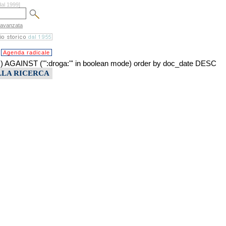
dal 1999]
 avanzata
Agenda radicale
INST ('":droga:"' in boolean mode) order by doc_date DESC
LLA RICERCA