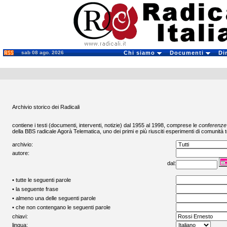
sab 08 ago. 2026
Chi siamo
Documenti
Di
Archivio storico dei Radicali
contiene i testi (documenti, interventi, notizie) dal 1955 al 1998, comprese le
conferenze
della BBS radicale
Agorà Telematica
, uno dei primi e più riusciti esperimenti di comunità t
archivio:
autore:
dal:
• tutte le seguenti parole
• la seguente frase
• almeno una delle seguenti parole
• che non contengano le seguenti parole
chiavi:
lingua: