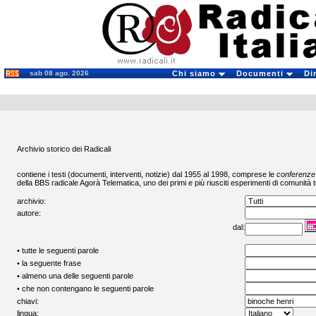
sab 08 ago. 2026
Chi siamo
Documenti
Di
Archivio storico dei Radicali
contiene i testi (documenti, interventi, notizie) dal 1955 al 1998, comprese le
conferenze
della BBS radicale
Agorà Telematica
, uno dei primi e più riusciti esperimenti di comunità t
archivio:
autore:
dal:
• tutte le seguenti parole
• la seguente frase
• almeno una delle seguenti parole
• che non contengano le seguenti parole
chiavi:
lingua: