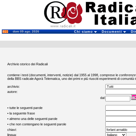
dom 09 ago. 2026
Chi siamo
Documenti
Di
Archivio storico dei Radicali
contiene i testi (documenti, interventi, notizie) dal 1955 al 1998, comprese le
conferenze
della BBS radicale
Agorà Telematica
, uno dei primi e più riusciti esperimenti di comunità t
archivio:
autore:
dal:
• tutte le seguenti parole
• la seguente frase
• almeno una delle seguenti parole
• che non contengano le seguenti parole
chiavi:
lingua: