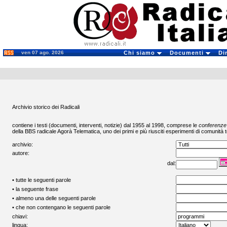
ven 07 ago. 2026
Chi siamo
Documenti
Di
Archivio storico dei Radicali
contiene i testi (documenti, interventi, notizie) dal 1955 al 1998, comprese le
conferenze
della BBS radicale
Agorà Telematica
, uno dei primi e più riusciti esperimenti di comunità t
archivio:
autore:
dal:
• tutte le seguenti parole
• la seguente frase
• almeno una delle seguenti parole
• che non contengano le seguenti parole
chiavi:
lingua: