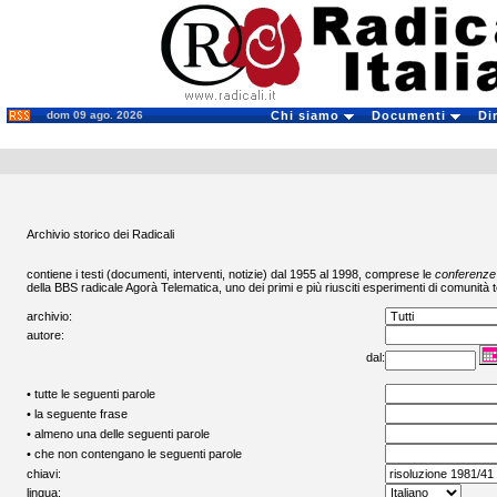
dom 09 ago. 2026
Chi siamo
Documenti
Di
Archivio storico dei Radicali
contiene i testi (documenti, interventi, notizie) dal 1955 al 1998, comprese le
conferenze
della BBS radicale
Agorà Telematica
, uno dei primi e più riusciti esperimenti di comunità t
archivio:
autore:
dal:
• tutte le seguenti parole
• la seguente frase
• almeno una delle seguenti parole
• che non contengano le seguenti parole
chiavi:
lingua: