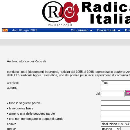
dom 09 ago. 2026
Chi siamo
Documenti
Di
Archivio storico dei Radicali
contiene i testi (documenti, interventi, notizie) dal 1955 al 1998, comprese le
conferenze
della BBS radicale
Agorà Telematica
, uno dei primi e più riusciti esperimenti di comunità t
archivio:
autore:
dal:
• tutte le seguenti parole
• la seguente frase
• almeno una delle seguenti parole
• che non contengano le seguenti parole
chiavi:
lingua: