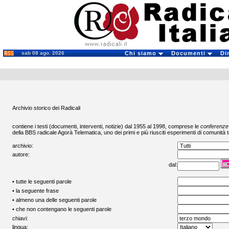
sab 08 ago. 2026
Chi siamo
Documenti
Di
Archivio storico dei Radicali
contiene i testi (documenti, interventi, notizie) dal 1955 al 1998, comprese le
conferenze
della BBS radicale
Agorà Telematica
, uno dei primi e più riusciti esperimenti di comunità t
archivio:
autore:
dal:
• tutte le seguenti parole
• la seguente frase
• almeno una delle seguenti parole
• che non contengano le seguenti parole
chiavi:
lingua: