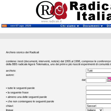
ven 07 ago. 2026
Chi siamo
Documenti
Di
Archivio storico dei Radicali
contiene i testi (documenti, interventi, notizie) dal 1955 al 1998, comprese le
conferenze
della BBS radicale
Agorà Telematica
, uno dei primi e più riusciti esperimenti di comunità t
archivio:
autore:
dal:
• tutte le seguenti parole
• la seguente frase
• almeno una delle seguenti parole
• che non contengano le seguenti parole
chiavi:
lingua: