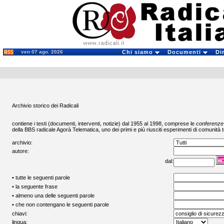
ven 07 ago. 2026
Chi siamo
Documenti
Di
Archivio storico dei Radicali
contiene i testi (documenti, interventi, notizie) dal 1955 al 1998, comprese le
conferenze
della BBS radicale
Agorà Telematica
, uno dei primi e più riusciti esperimenti di comunità t
archivio:
autore:
dal:
• tutte le seguenti parole
• la seguente frase
• almeno una delle seguenti parole
• che non contengano le seguenti parole
chiavi:
lingua: