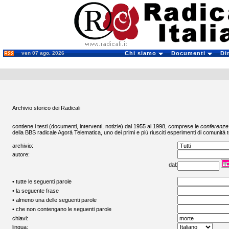
ven 07 ago. 2026
Chi siamo
Documenti
Di
Archivio storico dei Radicali
contiene i testi (documenti, interventi, notizie) dal 1955 al 1998, comprese le
conferenze
della BBS radicale
Agorà Telematica
, uno dei primi e più riusciti esperimenti di comunità t
archivio:
autore:
dal:
• tutte le seguenti parole
• la seguente frase
• almeno una delle seguenti parole
• che non contengano le seguenti parole
chiavi:
lingua: