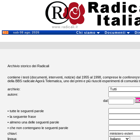
sab 08 ago. 2026
Chi siamo
Documenti
Di
Archivio storico dei Radicali
contiene i testi (documenti, interventi, notizie) dal 1955 al 1998, comprese le
conferenze
della BBS radicale
Agorà Telematica
, uno dei primi e più riusciti esperimenti di comunità t
archivio:
autore:
dal:
• tutte le seguenti parole
• la seguente frase
• almeno una delle seguenti parole
• che non contengano le seguenti parole
chiavi:
lingua: