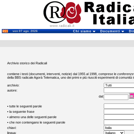
ven 07 ago. 2026
Chi siamo
Documenti
Di
Archivio storico dei Radicali
contiene i testi (documenti, interventi, notizie) dal 1955 al 1998, comprese le
conferenze
della BBS radicale
Agorà Telematica
, uno dei primi e più riusciti esperimenti di comunità t
archivio:
autore:
dal:
• tutte le seguenti parole
• la seguente frase
• almeno una delle seguenti parole
• che non contengano le seguenti parole
chiavi:
lingua: