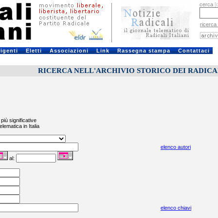
cerca
[
ricerca
rigenti
Eletti
Associazioni
Link
Rassegna stampa
Contattaci
RICERCA NELL'ARCHIVIO STORICO DEI RADICALI
più significative
elematica in Italia
elenco autori
al:
elenco chiavi