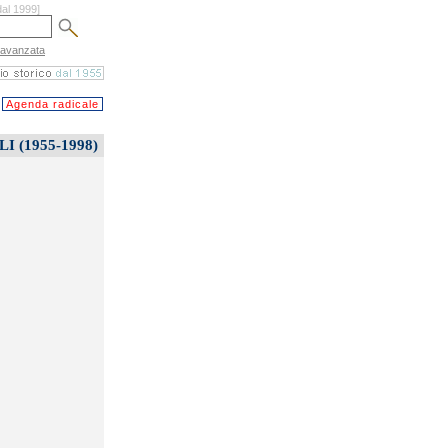
dal 1999]
 avanzata
Agenda radicale
 (1955-1998)