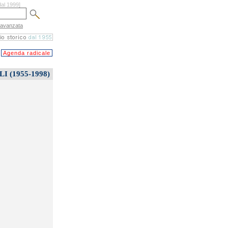
dal 1999]
 avanzata
Agenda radicale
 (1955-1998)