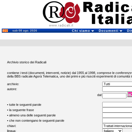
sab 08 ago. 2026
Chi siamo
Documenti
Di
Archivio storico dei Radicali
contiene i testi (documenti, interventi, notizie) dal 1955 al 1998, comprese le
conferenze
della BBS radicale
Agorà Telematica
, uno dei primi e più riusciti esperimenti di comunità t
archivio:
autore:
dal:
• tutte le seguenti parole
• la seguente frase
• almeno una delle seguenti parole
• che non contengano le seguenti parole
chiavi:
lingua: