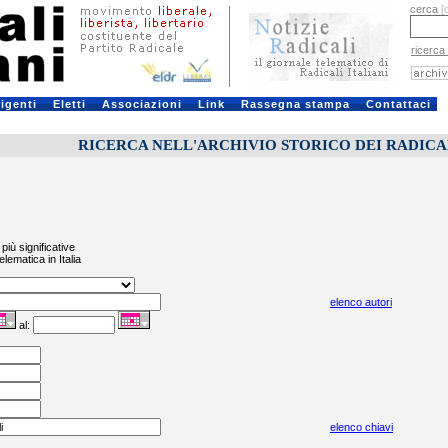
cerca
[
ricerca
rigenti
Eletti
Associazioni
Link
Rassegna stampa
Contattaci
RICERCA NELL'ARCHIVIO STORICO DEI RADICALI
più significative
elematica in Italia
elenco autori
al:
elenco chiavi