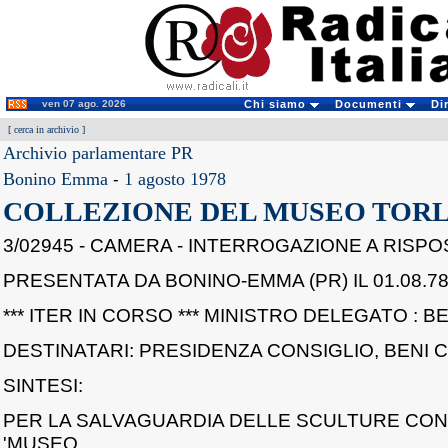
ven 07 ago. 2026
Chi siamo
Documenti
Di
[
cerca in archivio
]
Archivio parlamentare PR
Bonino Emma
-
1 agosto 1978
COLLEZIONE DEL MUSEO TOR
3/02945 - CAMERA - INTERROGAZIONE A RISP
PRESENTATA DA BONINO-EMMA (PR) IL 01.08.78
*** ITER IN CORSO *** MINISTRO DELEGATO : B
DESTINATARI: PRESIDENZA CONSIGLIO, BENI 
SINTESI:
PER LA SALVAGUARDIA DELLE SCULTURE CON
'MUSEO