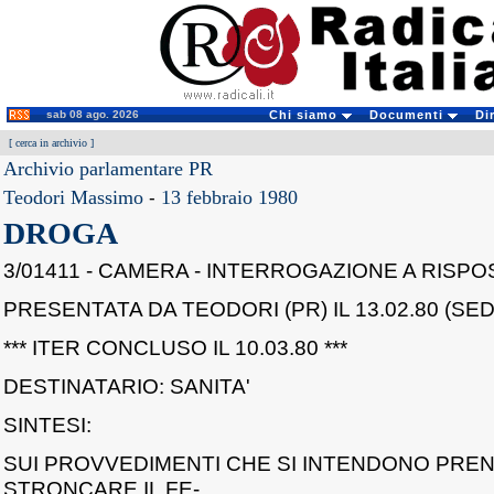
sab 08 ago. 2026
Chi siamo
Documenti
Di
[
cerca in archivio
]
Archivio parlamentare PR
Teodori Massimo
-
13 febbraio 1980
DROGA
3/01411 - CAMERA - INTERROGAZIONE A RISP
PRESENTATA DA TEODORI (PR) IL 13.02.80 (SED
*** ITER CONCLUSO IL 10.03.80 ***
DESTINATARIO: SANITA'
SINTESI:
SUI PROVVEDIMENTI CHE SI INTENDONO PRE
STRONCARE IL FE-