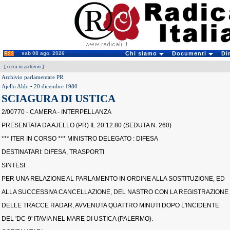
sab 08 ago. 2026
Chi siamo
Documenti
Di
[
cerca in archivio
]
Archivio parlamentare PR
Ajello Aldo
-
20 dicembre 1980
SCIAGURA DI USTICA
2/00770 - CAMERA - INTERPELLANZA
PRESENTATA DA AJELLO (PR) IL 20.12.80 (SEDUTA N. 260)
*** ITER IN CORSO *** MINISTRO DELEGATO : DIFESA
DESTINATARI: DIFESA, TRASPORTI
SINTESI:
PER UNA RELAZIONE AL PARLAMENTO IN ORDINE ALLA SOSTITUZIONE, ED
ALLA SUCCESSIVA CANCELLAZIONE, DEL NASTRO CON LA REGISTRAZIONE
DELLE TRACCE RADAR, AVVENUTA QUATTRO MINUTI DOPO L'INCIDENTE
DEL 'DC-9' ITAVIA NEL MARE DI USTICA (PALERMO).