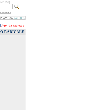
dal 1999]
 avanzata
Agenda radicale
CO RADICALE