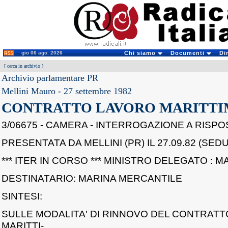
gio 06 ago. 2026
Chi siamo
Documenti
Di
[
cerca in archivio
]
Archivio parlamentare PR
Mellini Mauro
-
27 settembre 1982
CONTRATTO LAVORO MARITTI
3/06675 - CAMERA - INTERROGAZIONE A RISP
PRESENTATA DA MELLINI (PR) IL 27.09.82 (SEDU
*** ITER IN CORSO *** MINISTRO DELEGATO : 
DESTINATARIO: MARINA MERCANTILE
SINTESI:
SULLE MODALITA' DI RINNOVO DEL CONTRATT
MARITTI-