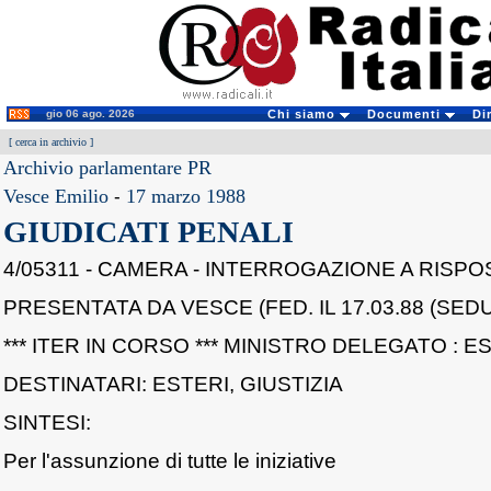
gio 06 ago. 2026
Chi siamo
Documenti
Di
[
cerca in archivio
]
Archivio parlamentare PR
Vesce Emilio
-
17 marzo 1988
GIUDICATI PENALI
4/05311 - CAMERA - INTERROGAZIONE A RISPO
PRESENTATA DA VESCE (FED. IL 17.03.88 (SEDU
*** ITER IN CORSO *** MINISTRO DELEGATO : E
DESTINATARI: ESTERI, GIUSTIZIA
SINTESI:
Per l'assunzione di tutte le iniziative