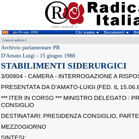
gio 06 ago. 2026
Chi siamo
Documenti
Di
[
cerca in archivio
]
Archivio parlamentare PR
D'Amato Luigi
-
15 giugno 1988
STABILIMENTI SIDERURGICI
3/00904 - CAMERA - INTERROGAZIONE A RISP
PRESENTATA DA D'AMATO-LUIGI (FED. IL 15.06.8
*** ITER IN CORSO *** MINISTRO DELEGATO : 
CONSIGLIO
DESTINATARI: PRESIDENZA CONSIGLIO, PARTEC
MEZZOGIORNO
SINTESI: