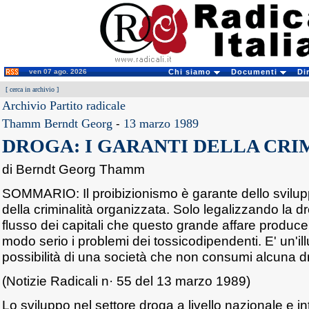
ven 07 ago. 2026
Chi siamo
Documenti
Di
[
cerca in archivio
]
Archivio Partito radicale
Thamm Berndt Georg
-
13 marzo 1989
DROGA: I GARANTI DELLA CRI
di Berndt Georg Thamm
SOMMARIO: Il proibizionismo è garante dello svilup
della criminalità organizzata. Solo legalizzando la dr
flusso dei capitali che questo grande affare produce 
modo serio i problemi dei tossicodipendenti. E' un'il
possibilità di una società che non consumi alcuna d
(Notizie Radicali n· 55 del 13 marzo 1989)
Lo sviluppo nel settore droga a livello nazionale e i