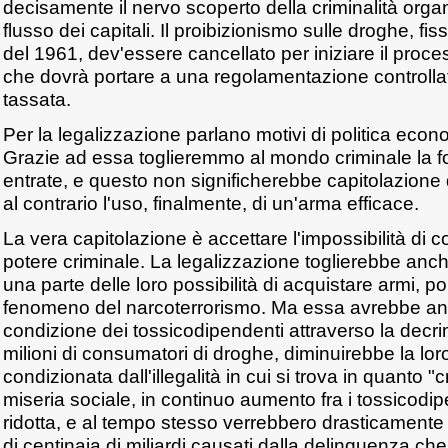
decisamente il nervo scoperto della criminalità organi
flusso dei capitali. Il proibizionismo sulle droghe, f
del 1961, dev'essere cancellato per iniziare il proce
che dovrà portare a una regolamentazione controllat
tassata.
Per la legalizzazione parlano motivi di politica econ
Grazie ad essa toglieremmo al mondo criminale la fo
entrate, e questo non significherebbe capitolazione 
al contrario l'uso, finalmente, di un'arma efficace.
La vera capitolazione è accettare l'impossibilità di co
potere criminale. La legalizzazione toglierebbe anche 
una parte delle loro possibilità di acquistare armi, p
fenomeno del narcoterrorismo. Ma essa avrebbe anche
condizione dei tossicodipendenti attraverso la decri
milioni di consumatori di droghe, diminuirebbe la lo
condizionata dall'illegalità in cui si trova in quanto "cr
miseria sociale, in continuo aumento fra i tossicodi
ridotta, e al tempo stesso verrebbero drasticamente r
di centinaia di miliardi causati dalla delinquenza che 