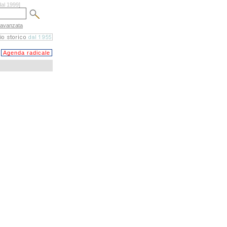
dal 1999]
 avanzata
Agenda radicale