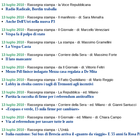
13 luglio 2010
-
Rassegna stampa - la Voce Repubblicana
•
Radio Radicale, Bordin traballa
13 luglio 2010
-
Rassegna stampa - Il manifesto - di: Sara Menafra
•
Anche Dell'Utri nella nuova P3
13 luglio 2010
-
Rassegna stampa - Il Giornale - di: Marcello Veneziani
•
Vespa fa il polpo di stato
13 luglio 2010
-
Rassegna stampa - La stampa - di: Massimo Gramellini
•
La Vespa Casta
13 luglio 2010
-
Rassegna stampa - Corriere della Sera - di: Massimo Forte
•
Il lato mancante
13 luglio 2010
-
Rassegna stampa - da Il Giornale - di: Vittorio Feltri
•
Mezzo Pdl finisce indagato Mezza casa regalata a De Mita
13 luglio 2010
-
Rassegna stampa - Il Fatto Quotidiano - di: Mario Reggio
•
Lobby in rivolta contro i tagli di Tremonti agli incentivi
13 luglio 2010
-
Rassegna stampa - La Repubblica - ed. Milano
•
Partita la raccolta di firme per i referendum antitraffico
13 luglio 2010
-
Rassegna stampa - Corriere della Sera - ed. Milano - di: Gianni Santucci
•
«Ecopass e verde, 15 mila firme per cambiare»
13 luglio 2010
-
Rassegna stampa - Il Giornale - ed. Milano - di: Chiara Campo
•
Via al referendum per tassare tutte le auto
13 luglio 2010
-
Rassegna stampa - L'Unità
•
Italia-razzismo: Sui bus di Brescia arriva il «guanto da viaggio» E 55 anni fa Rosa Pa