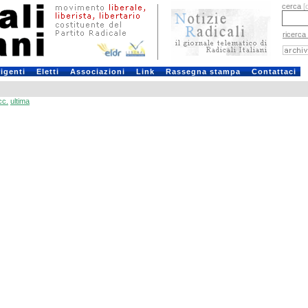
cerca
[
ricerca
rigenti
Eletti
Associazioni
Link
Rassegna stampa
Contattaci
cc.
ultima