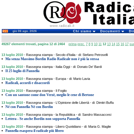
gio 06 ago. 2026
Chi siamo
Documenti
Di
49267 elementi trovati, pagina 12 di 2464
prima
prec.
7
8
9
10
11
12
13
14
15
16
17
su
13 luglio 2010
-
Rassegna stampa - Secolo d'Italia - di: Stefano Petroselli
•
Ma senza Massimo Bordin Radio Radicale non è più la stessa
13 luglio 2010
-
Rassegna stampa - Italia Oggi - di: Donato De' Bardi
•
Il 25 luglio di Pannella
13 luglio 2010
-
Rassegna stampa - Europa - di: Mario Lavia
•
Radicali, accordi e disaccordi
13 luglio 2010
-
Rassegna stampa - Il Foglio
•
Con un santone come don Verzè, meglio le cene di Bertone
13 luglio 2010
-
Rassegna stampa - L'Opinione delle Libertà - di: Dimitri Buffa
•
Né con Pannella Né con Bordin
13 luglio 2010
-
Rassegna stampa - la Repubblica - di: Sandro Massaccesi
•
Lettera - Se anche Bordin non sopporta Pannella
13 luglio 2010
-
Rassegna stampa - Libero Quotidiano - di: Maria G. Maglie
•
Pannella esaspera il radicale più libero