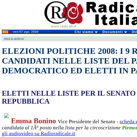
ven 07 ago. 2026
Chi siamo
Documenti
Di
cerca in archivio
ELEZIONI POLITICHE 2008: I 9
CANDIDATI NELLE LISTE DEL 
DEMOCRATICO ED ELETTI IN
ELETTI NELLE LISTE PER IL SENAT
REPUBBLICA
Emma Bonino
Vice Presidente del Senato
-
scheda 
candidata al 1Â° posto nella lista per la circoscrizione
Piemo
gli audiovideo su Radioradicale.it