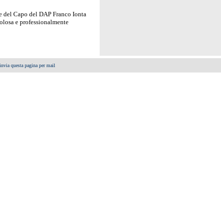
rte del Capo del DAP Franco Ionta
upolosa e professionalmente
invia questa pagina per mail