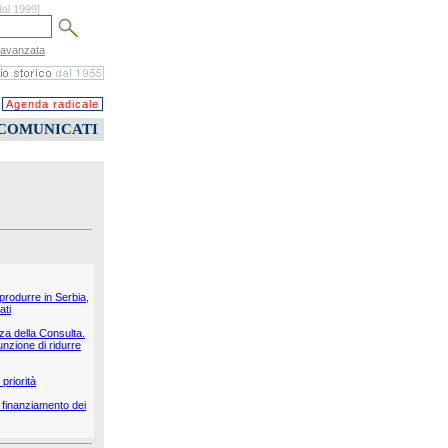
dal 1999]
 avanzata
Agenda radicale
COMUNICATI
 produrre in Serbia,
ati
nza della Consulta.
unzione di ridurre
priorità
il finanziamento dei