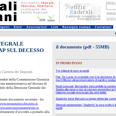
cerca
[
ricerca
rigenti
Eletti
Associazioni
Link
Rassegna stampa
Contattaci
NTEGRALE
il documento (pdf - 55MB)
AP SUL DECESSO
IN PRIMO PIANO
Tre miliardi di euro ai partiti
la Camera dei Deputati
Fiat, De Lucia: lo scandalo non è la decisione di
i membri della Commissione Giustizia
ma il riflesso ultraconservatore di partiti e sindac
esta amministrativa sul decesso di
Reati sessuali, Bernardini: ineccepibile la sente
bile della Direzione Generale dei
Spetta alla pena e non al carcere preventivo la f
l'allarme sociale provocato da certi delitti.
Staderini: bene Bersani su legge elettorale come 
tante documento secretato - ho
www.nessunotocchicaino.it
,
Stipendi parlamentari, Staderini: la vera truffa è 
ww.associazioneantigone.it
,
partiti
mpletamente d’accordo a portarlo alla