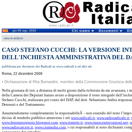
gio 06 ago. 2026
Chi siamo
Documenti
Di
cerca in archivio
CASO STEFANO CUCCHI: LA VERSIONE I
DELL'INCHIESTA AMMINISTRATIVA DEL D
pubblicata per decisione dei Radicali su www.radicali.it ed altri siti
Roma, 22 dicembre 2009
• Dichiarazione di Rita Bernardini, membro della Commissione Giustizia del
Nella giornata di ieri, a distanza di molti giorni dalla richiesta da me avanzata, 
della Camera dei Deputati hanno avuto a disposizione il testo integrale dell’inchi
Stefano Cucchi, realizzata per conto del DAP, dal dott. Sebastiano Ardita responsa
Detenuti e del Trattamento.
Assumendomene completamente la responsabilitÃ - non essendo del resto l’impor
deciso di renderlo pubblico attraverso i siti
www.radicali.it
,
www.radioradicale.it
,
www.detenutoignoto.blogspot.com
,
www.ristretti.it
,
www.innocentievasioni.net
,
w
www.radiocarcere.it
,
www.cnrmedia.com
, i cui responsabili si sono dichiarati co
conoscenza dei cittadini.