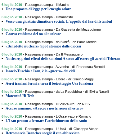
6 luglio 2010
-
Rassegna stampa - Il Mattino
•
Una proposta di legge per l'energia solare
6 luglio 2010
-
Rassegna stampa - Il manifesto
•
Verso una giustizia climatica e sociale. L`appello dal Fse di Istanbul
6 luglio 2010
-
Rassegna stampa - Da Gazzetta del Mezzogiorno
•
Caorso emblema del no al nucleare
6 luglio 2010
-
Rassegna stampa - da l'Unità - di: Paola Medde
•
«Benedetto nucleare» Spot atomico dalle diocesi
6 luglio 2010
-
Rassegna stampa - Da Il Messaggero
•
Nucleare, primi effetti delle sanzioni A secco all`estero gli aerei di Teheran
6 luglio 2010
-
Rassegna stampa - Avvenire - di: Francesca Bertoldi
•
Israele-Turchia e Iran, è la «guerra» dei cieli
6 luglio 2010
-
Rassegna stampa - Libero - di: Glauco Maggi
•
Aerei iraniani fermi a terra il boicottaggio Usa funziona
6 luglio 2010
-
Rassegna stampa - da La Repubblica - di: Elvira Naselli
•
Maternità Hi Tech
6 luglio 2010
-
Rassegna stampa - Il Sole24Ore - di: R.ES.
•
Accuse iraniane: «A secco i nostri aerei all'estero»
6 luglio 2010
-
Rassegna stampa - L'Osservatore Romano
•
L'Iran pronto a fermare l'arricchimento dell'uranio
6 luglio 2010
-
Rassegna stampa - L'Unità - di: Giuseppe Vespo
•
Retromarcia Brancher sceglie il rito abbreviato