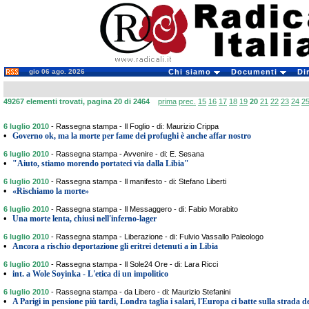
gio 06 ago. 2026
Chi siamo
Documenti
Di
49267 elementi trovati, pagina 20 di 2464
prima
prec.
15
16
17
18
19
20
21
22
23
24
2
6 luglio 2010
-
Rassegna stampa - Il Foglio - di: Maurizio Crippa
•
Governo ok, ma la morte per fame dei profughi è anche affar nostro
6 luglio 2010
-
Rassegna stampa - Avvenire - di: E. Sesana
•
"Aiuto, stiamo morendo portateci via dalla Libia"
6 luglio 2010
-
Rassegna stampa - Il manifesto - di: Stefano Liberti
•
«Rischiamo la morte»
6 luglio 2010
-
Rassegna stampa - Il Messaggero - di: Fabio Morabito
•
Una morte lenta, chiusi nell'inferno-lager
6 luglio 2010
-
Rassegna stampa - Liberazione - di: Fulvio Vassallo Paleologo
•
Ancora a rischio deportazione gli eritrei detenuti a in Libia
6 luglio 2010
-
Rassegna stampa - Il Sole24 Ore - di: Lara Ricci
•
int. a Wole Soyinka - L'etica di un impolitico
6 luglio 2010
-
Rassegna stampa - da Libero - di: Maurizio Stefanini
•
A Parigi in pensione più tardi, Londra taglia i salari, l'Europa ci batte sulla strada de