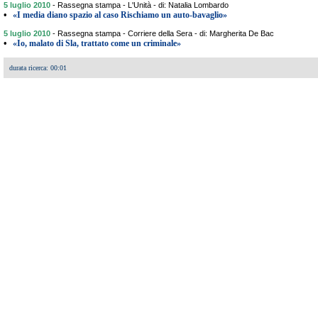
5 luglio 2010
-
Rassegna stampa - L'Unità - di: Natalia Lombardo
•
«I media diano spazio al caso Rischiamo un auto-bavaglio»
5 luglio 2010
-
Rassegna stampa - Corriere della Sera - di: Margherita De Bac
•
«Io, malato di Sla, trattato come un criminale»
durata ricerca: 00:01