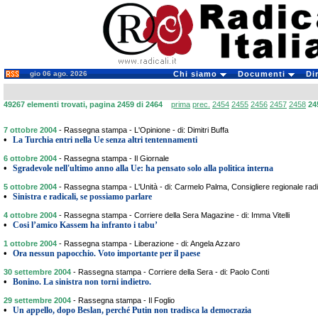
gio 06 ago. 2026
Chi siamo
Documenti
Di
49267 elementi trovati, pagina 2459 di 2464
prima
prec.
2454
2455
2456
2457
2458
24
7 ottobre 2004
-
Rassegna stampa - L'Opinione - di: Dimitri Buffa
•
La Turchia entri nella Ue senza altri tentennamenti
6 ottobre 2004
-
Rassegna stampa - Il Giornale
•
Sgradevole nell'ultimo anno alla Ue: ha pensato solo alla politica interna
5 ottobre 2004
-
Rassegna stampa - L'Unità - di: Carmelo Palma, Consigliere regionale rad
•
Sinistra e radicali, se possiamo parlare
4 ottobre 2004
-
Rassegna stampa - Corriere della Sera Magazine - di: Imma Vitelli
•
Cosi l’amico Kassem ha infranto i tabu’
1 ottobre 2004
-
Rassegna stampa - Liberazione - di: Angela Azzaro
•
Ora nessun papocchio. Voto importante per il paese
30 settembre 2004
-
Rassegna stampa - Corriere della Sera - di: Paolo Conti
•
Bonino. La sinistra non torni indietro.
29 settembre 2004
-
Rassegna stampa - Il Foglio
•
Un appello, dopo Beslan, perché Putin non tradisca la democrazia