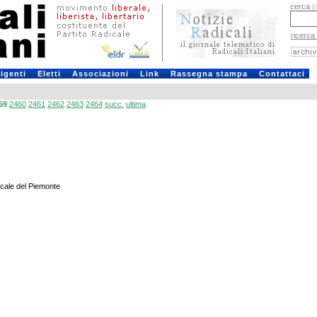
cerca
[
ricerca
rigenti
Eletti
Associazioni
Link
Rassegna stampa
Contattaci
59
2460
2461
2462
2463
2464
succ.
ultima
icale del Piemonte