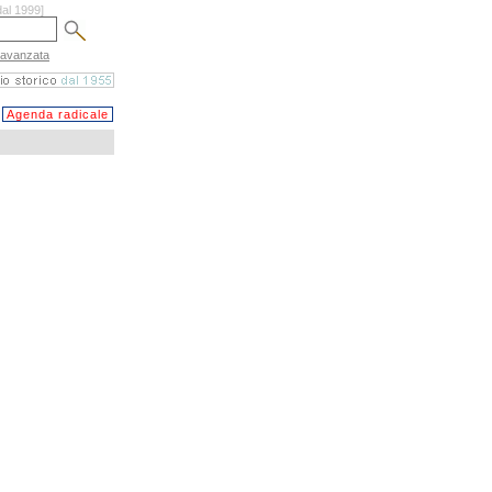
dal 1999]
 avanzata
Agenda radicale