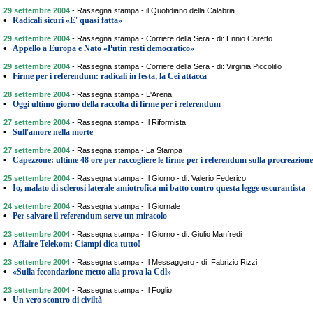
29 settembre 2004
-
Rassegna stampa - il Quotidiano della Calabria
•
Radicali sicuri «E' quasi fatta»
29 settembre 2004
-
Rassegna stampa - Corriere della Sera - di: Ennio Caretto
•
Appello a Europa e Nato «Putin resti democratico»
29 settembre 2004
-
Rassegna stampa - Corriere della Sera - di: Virginia Piccolillo
•
Firme per i referendum: radicali in festa, la Cei attacca
28 settembre 2004
-
Rassegna stampa - L'Arena
•
Oggi ultimo giorno della raccolta di firme per i referendum
27 settembre 2004
-
Rassegna stampa - Il Riformista
•
Sull'amore nella morte
27 settembre 2004
-
Rassegna stampa - La Stampa
•
Capezzone: ultime 48 ore per raccogliere le firme per i referendum sulla procreazione
25 settembre 2004
-
Rassegna stampa - Il Giorno - di: Valerio Federico
•
Io, malato di sclerosi laterale amiotrofica mi batto contro questa legge oscurantista
24 settembre 2004
-
Rassegna stampa - Il Giornale
•
Per salvare il referendum serve un miracolo
23 settembre 2004
-
Rassegna stampa - Il Giorno - di: Giulio Manfredi
•
Affaire Telekom: Ciampi dica tutto!
23 settembre 2004
-
Rassegna stampa - Il Messaggero - di: Fabrizio Rizzi
•
«Sulla fecondazione metto alla prova la Cdl»
23 settembre 2004
-
Rassegna stampa - Il Foglio
•
Un vero scontro di civiltà